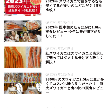
2023年 ズワイガニで鍋をするなら
安くて量が多いのはどこだ？！5社
比較！
2023年10月1日
2023年 匠本舗のたらばがに1.6kg
実食レビュー 今年は蟹が値下がり
してた！！
2023年2月19日
紅ズワイガニはズワイガニと表示し
て売ってはダメ！見分け方も詳しく
解説！
2022年12月5日
9800円のズワイガニ2.5kgは量が多
くてコスパも味も良しだった！！特
大ズワイガニと食べ比べ実食レビュ
ー