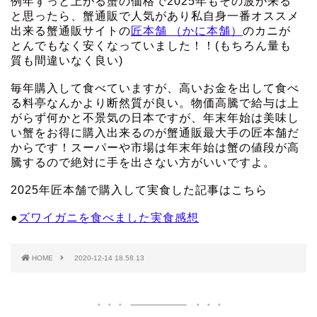
例年ずっと上がる蟹の価格で2025年もその波が来る
と思ったら、蟹通販で人気があり私自身一番オススメ
出来る蟹通販サイトの
匠本舗 （かに本舗）
のカニが
とんでもなく安くなっていました！！(もちろん量も
質も間違いなく良い)
毎年購入して食べていますが、高いお金を出して食べ
る料亭なんかより断然質が良い。物価高騰で給与は上
がらず何かと不景気の日本ですが、年末年始は美味し
い蟹をお得に購入出来るのが蟹通販最大手の匠本舗だ
からです！スーパーや市場は年末年始は蟹の値段が高
騰するので絶対に手を出さない方がいいですよ。
2025年匠本舗で購入して実食した記事はこちら
●
ズワイガニを食べました実食感想
HOME
2020-12-14 18.58.13