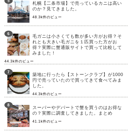
札幌【二条市場】で売っているカニは高い
のか？見てきました。
48.3k件のビュー
毛ガニは小さくても数が多い方がお得？そ
れとも大きい毛ガニを１匹買った方がお
得？実際に蟹通販サイトで買って比較して
みました！
44.3k件のビュー
築地に行ったら【ストーンクラブ】が1000
円で売っていたので買ってきて食べてみま
した。
44.3k件のビュー
スーパーやデパートで蟹を買うのはお得な
の？実際に調査してきました。まとめ
41.1k件のビュー