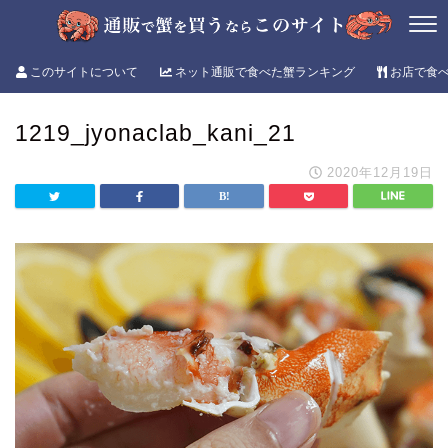
このサイトについて
ネット通販で食べた蟹ランキング
お店で食
1219_jyonaclab_kani_21
2020年12月19日