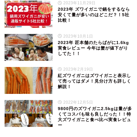
2023年11月29日
2023年 ズワイガニで鍋をするなら
安くて量が多いのはどこだ？！5社
比較！
2023年10月1日
2023年 匠本舗のたらばがに1.6kg
実食レビュー 今年は蟹が値下がり
してた！！
2023年2月19日
紅ズワイガニはズワイガニと表示し
て売ってはダメ！見分け方も詳しく
解説！
2022年12月5日
9800円のズワイガニ2.5kgは量が多
くてコスパも味も良しだった！！特
大ズワイガニと食べ比べ実食レビュ
ー