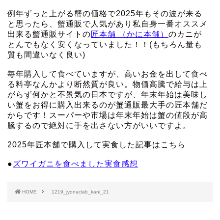
例年ずっと上がる蟹の価格で2025年もその波が来る
と思ったら、蟹通販で人気があり私自身一番オススメ
出来る蟹通販サイトの
匠本舗 （かに本舗）
のカニが
とんでもなく安くなっていました！！(もちろん量も
質も間違いなく良い)
毎年購入して食べていますが、高いお金を出して食べ
る料亭なんかより断然質が良い。物価高騰で給与は上
がらず何かと不景気の日本ですが、年末年始は美味し
い蟹をお得に購入出来るのが蟹通販最大手の匠本舗だ
からです！スーパーや市場は年末年始は蟹の値段が高
騰するので絶対に手を出さない方がいいですよ。
2025年匠本舗で購入して実食した記事はこちら
●
ズワイガニを食べました実食感想
HOME
1219_jyonaclab_kani_21