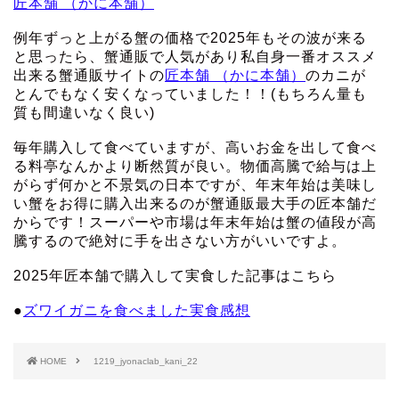
匠本舗 （かに本舗）
例年ずっと上がる蟹の価格で2025年もその波が来る
と思ったら、蟹通販で人気があり私自身一番オススメ
出来る蟹通販サイトの
匠本舗 （かに本舗）
のカニが
とんでもなく安くなっていました！！(もちろん量も
質も間違いなく良い)
毎年購入して食べていますが、高いお金を出して食べ
る料亭なんかより断然質が良い。物価高騰で給与は上
がらず何かと不景気の日本ですが、年末年始は美味し
い蟹をお得に購入出来るのが蟹通販最大手の匠本舗だ
からです！スーパーや市場は年末年始は蟹の値段が高
騰するので絶対に手を出さない方がいいですよ。
2025年匠本舗で購入して実食した記事はこちら
●
ズワイガニを食べました実食感想
HOME
1219_jyonaclab_kani_22