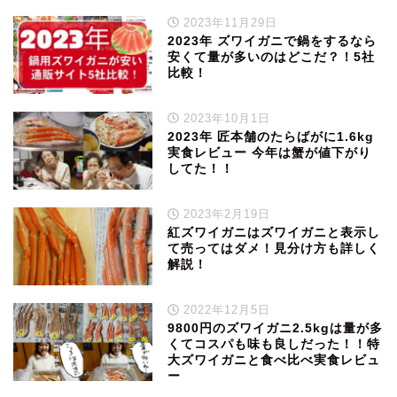
2023年11月29日
2023年 ズワイガニで鍋をするなら
安くて量が多いのはどこだ？！5社
比較！
2023年10月1日
2023年 匠本舗のたらばがに1.6kg
実食レビュー 今年は蟹が値下がり
してた！！
2023年2月19日
紅ズワイガニはズワイガニと表示し
て売ってはダメ！見分け方も詳しく
解説！
2022年12月5日
9800円のズワイガニ2.5kgは量が多
くてコスパも味も良しだった！！特
大ズワイガニと食べ比べ実食レビュ
ー