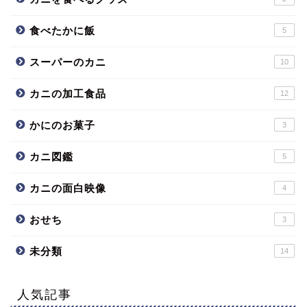
食べたかに飯
5
スーパーのカニ
10
カニの加工食品
12
かにのお菓子
3
カニ図鑑
5
カニの面白映像
4
おせち
3
未分類
14
人気記事