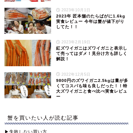
2023年10月1日
2023年 匠本舗のたらばがに1.6kg
実食レビュー 今年は蟹が値下がり
してた！！
2023年2月19日
紅ズワイガニはズワイガニと表示し
て売ってはダメ！見分け方も詳しく
解説！
2022年12月5日
9800円のズワイガニ2.5kgは量が多
くてコスパも味も良しだった！！特
大ズワイガニと食べ比べ実食レビュ
ー
蟹を買いたい人が読む記事
▶︎失敗しない買い方