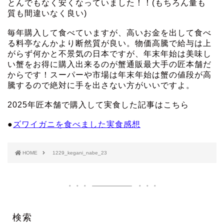
とんでもなく安くなっていました！！(もちろん量も
質も間違いなく良い)
毎年購入して食べていますが、高いお金を出して食べ
る料亭なんかより断然質が良い。物価高騰で給与は上
がらず何かと不景気の日本ですが、年末年始は美味し
い蟹をお得に購入出来るのが蟹通販最大手の匠本舗だ
からです！スーパーや市場は年末年始は蟹の値段が高
騰するので絶対に手を出さない方がいいですよ。
2025年匠本舗で購入して実食した記事はこちら
●
ズワイガニを食べました実食感想
HOME
1229_kegani_nabe_23
検索