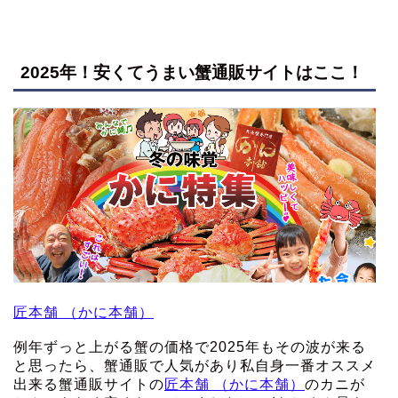
2025年！安くてうまい蟹通販サイトはここ！
匠本舗 （かに本舗）
例年ずっと上がる蟹の価格で2025年もその波が来る
と思ったら、蟹通販で人気があり私自身一番オススメ
出来る蟹通販サイトの
匠本舗 （かに本舗）
のカニが