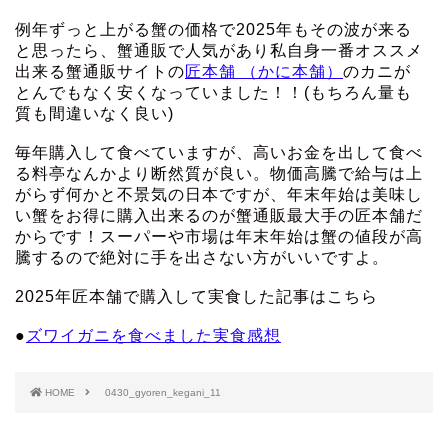
例年ずっと上がる蟹の価格で2025年もその波が来る
と思ったら、蟹通販で人気があり私自身一番オススメ
出来る蟹通販サイトの
匠本舗 （かに本舗）
のカニが
とんでもなく安くなっていました！！(もちろん量も
質も間違いなく良い)
毎年購入して食べていますが、高いお金を出して食べ
る料亭なんかより断然質が良い。物価高騰で給与は上
がらず何かと不景気の日本ですが、年末年始は美味し
い蟹をお得に購入出来るのが蟹通販最大手の匠本舗だ
からです！スーパーや市場は年末年始は蟹の値段が高
騰するので絶対に手を出さない方がいいですよ。
2025年匠本舗で購入して実食した記事はこちら
●
ズワイガニを食べました実食感想
HOME
0430_gyoren_kegani_11