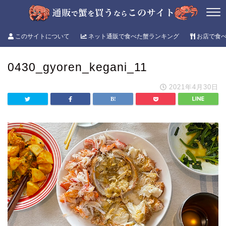
このサイトについて
ネット通販で食べた蟹ランキング
お店で食
0430_gyoren_kegani_11
2021年4月30日