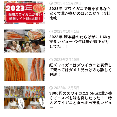
2023年11月29日
2023年 ズワイガニで鍋をするなら
安くて量が多いのはどこだ？！5社
比較！
2023年10月1日
2023年 匠本舗のたらばがに1.6kg
実食レビュー 今年は蟹が値下がり
してた！！
2023年2月19日
紅ズワイガニはズワイガニと表示し
て売ってはダメ！見分け方も詳しく
解説！
2022年12月5日
9800円のズワイガニ2.5kgは量が多
くてコスパも味も良しだった！！特
大ズワイガニと食べ比べ実食レビュ
ー