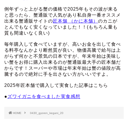
例年ずっと上がる蟹の価格で2025年もその波が来る
と思ったら、蟹通販で人気があり私自身一番オススメ
出来る蟹通販サイトの
匠本舗 （かに本舗）
のカニが
とんでもなく安くなっていました！！(もちろん量も
質も間違いなく良い)
毎年購入して食べていますが、高いお金を出して食べ
る料亭なんかより断然質が良い。物価高騰で給与は上
がらず何かと不景気の日本ですが、年末年始は美味し
い蟹をお得に購入出来るのが蟹通販最大手の匠本舗だ
からです！スーパーや市場は年末年始は蟹の値段が高
騰するので絶対に手を出さない方がいいですよ。
2025年匠本舗で購入して実食した記事はこちら
●
ズワイガニを食べました実食感想
HOME
0430_gyoren_kegani_20