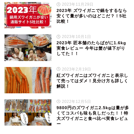
2023年11月29日
2023年 ズワイガニで鍋をするなら
安くて量が多いのはどこだ？！5社
比較！
2023年10月1日
2023年 匠本舗のたらばがに1.6kg
実食レビュー 今年は蟹が値下がり
してた！！
2023年2月19日
紅ズワイガニはズワイガニと表示し
て売ってはダメ！見分け方も詳しく
解説！
2022年12月5日
9800円のズワイガニ2.5kgは量が多
くてコスパも味も良しだった！！特
大ズワイガニと食べ比べ実食レビュ
ー