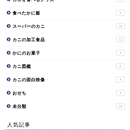
食べたかに飯
5
スーパーのカニ
10
カニの加工食品
12
かにのお菓子
3
カニ図鑑
5
カニの面白映像
4
おせち
3
未分類
14
人気記事