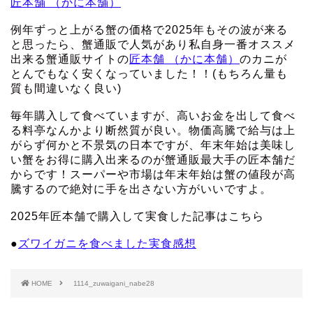
匠本舗 （かに本舗）
例年ずっと上がる蟹の価格で2025年もその波が来る
と思ったら、蟹通販で人気があり私自身一番オススメ
出来る蟹通販サイトの
匠本舗 （かに本舗）
のカニが
とんでもなく安くなっていました！！(もちろん量も
質も間違いなく良い)
毎年購入して食べていますが、高いお金を出して食べ
る料亭なんかより断然質が良い。物価高騰で給与は上
がらず何かと不景気の日本ですが、年末年始は美味し
い蟹をお得に購入出来るのが蟹通販最大手の匠本舗だ
からです！スーパーや市場は年末年始は蟹の値段が高
騰するので絶対に手を出さない方がいいですよ。
2025年匠本舗で購入して実食した記事はこちら
●
ズワイガニを食べました実食感想
HOME
1114_zuwaigani_nabe28