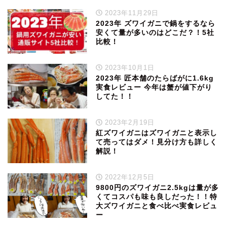
2023年11月29日
2023年 ズワイガニで鍋をするなら
安くて量が多いのはどこだ？！5社
比較！
2023年10月1日
2023年 匠本舗のたらばがに1.6kg
実食レビュー 今年は蟹が値下がり
してた！！
2023年2月19日
紅ズワイガニはズワイガニと表示し
て売ってはダメ！見分け方も詳しく
解説！
2022年12月5日
9800円のズワイガニ2.5kgは量が多
くてコスパも味も良しだった！！特
大ズワイガニと食べ比べ実食レビュ
ー