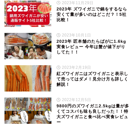
2023年11月29日
2023年 ズワイガニで鍋をするなら
安くて量が多いのはどこだ？！5社
比較！
2023年10月1日
2023年 匠本舗のたらばがに1.6kg
実食レビュー 今年は蟹が値下がり
してた！！
2023年2月19日
紅ズワイガニはズワイガニと表示し
て売ってはダメ！見分け方も詳しく
解説！
2022年12月5日
9800円のズワイガニ2.5kgは量が多
くてコスパも味も良しだった！！特
大ズワイガニと食べ比べ実食レビュ
ー