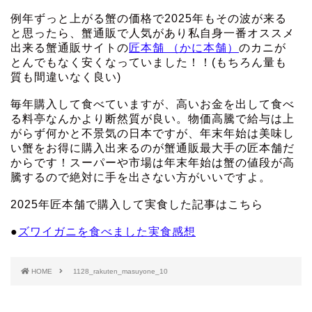
例年ずっと上がる蟹の価格で2025年もその波が来る
と思ったら、蟹通販で人気があり私自身一番オススメ
出来る蟹通販サイトの
匠本舗 （かに本舗）
のカニが
とんでもなく安くなっていました！！(もちろん量も
質も間違いなく良い)
毎年購入して食べていますが、高いお金を出して食べ
る料亭なんかより断然質が良い。物価高騰で給与は上
がらず何かと不景気の日本ですが、年末年始は美味し
い蟹をお得に購入出来るのが蟹通販最大手の匠本舗だ
からです！スーパーや市場は年末年始は蟹の値段が高
騰するので絶対に手を出さない方がいいですよ。
2025年匠本舗で購入して実食した記事はこちら
●
ズワイガニを食べました実食感想
HOME
1128_rakuten_masuyone_10