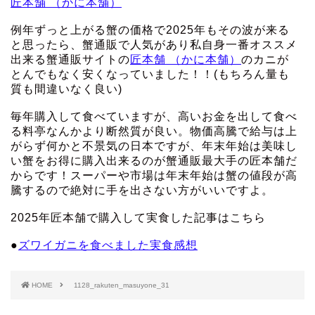
匠本舗 （かに本舗）
例年ずっと上がる蟹の価格で2025年もその波が来る
と思ったら、蟹通販で人気があり私自身一番オススメ
出来る蟹通販サイトの
匠本舗 （かに本舗）
のカニが
とんでもなく安くなっていました！！(もちろん量も
質も間違いなく良い)
毎年購入して食べていますが、高いお金を出して食べ
る料亭なんかより断然質が良い。物価高騰で給与は上
がらず何かと不景気の日本ですが、年末年始は美味し
い蟹をお得に購入出来るのが蟹通販最大手の匠本舗だ
からです！スーパーや市場は年末年始は蟹の値段が高
騰するので絶対に手を出さない方がいいですよ。
2025年匠本舗で購入して実食した記事はこちら
●
ズワイガニを食べました実食感想
HOME
1128_rakuten_masuyone_31