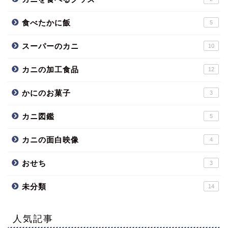
食べたかに飯
5
スーパーのカニ
10
カニの加工食品
12
かにのお菓子
3
カニ図鑑
5
カニの面白映像
4
おせち
3
未分類
14
人気記事