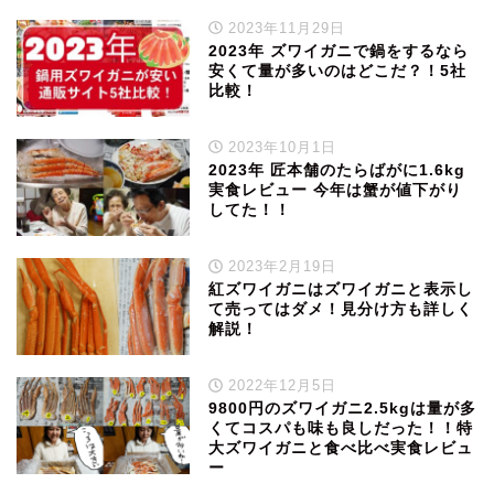
2023年11月29日
2023年 ズワイガニで鍋をするなら
安くて量が多いのはどこだ？！5社
比較！
2023年10月1日
2023年 匠本舗のたらばがに1.6kg
実食レビュー 今年は蟹が値下がり
してた！！
2023年2月19日
紅ズワイガニはズワイガニと表示し
て売ってはダメ！見分け方も詳しく
解説！
2022年12月5日
9800円のズワイガニ2.5kgは量が多
くてコスパも味も良しだった！！特
大ズワイガニと食べ比べ実食レビュ
ー