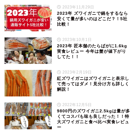
2023年11月29日
2023年 ズワイガニで鍋をするなら
安くて量が多いのはどこだ？！5社
比較！
2023年10月1日
2023年 匠本舗のたらばがに1.6kg
実食レビュー 今年は蟹が値下がり
してた！！
2023年2月19日
紅ズワイガニはズワイガニと表示し
て売ってはダメ！見分け方も詳しく
解説！
2022年12月5日
9800円のズワイガニ2.5kgは量が多
くてコスパも味も良しだった！！特
大ズワイガニと食べ比べ実食レビュ
ー