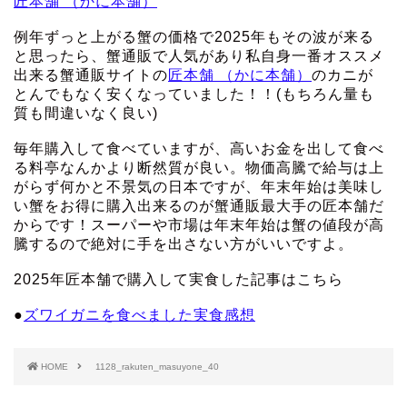
匠本舗 （かに本舗）
例年ずっと上がる蟹の価格で2025年もその波が来る
と思ったら、蟹通販で人気があり私自身一番オススメ
出来る蟹通販サイトの
匠本舗 （かに本舗）
のカニが
とんでもなく安くなっていました！！(もちろん量も
質も間違いなく良い)
毎年購入して食べていますが、高いお金を出して食べ
る料亭なんかより断然質が良い。物価高騰で給与は上
がらず何かと不景気の日本ですが、年末年始は美味し
い蟹をお得に購入出来るのが蟹通販最大手の匠本舗だ
からです！スーパーや市場は年末年始は蟹の値段が高
騰するので絶対に手を出さない方がいいですよ。
2025年匠本舗で購入して実食した記事はこちら
●
ズワイガニを食べました実食感想
HOME
1128_rakuten_masuyone_40