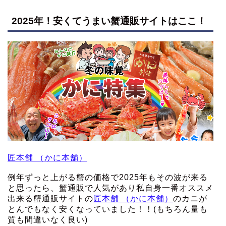
2025年！安くてうまい蟹通販サイトはここ！
匠本舗 （かに本舗）
例年ずっと上がる蟹の価格で2025年もその波が来る
と思ったら、蟹通販で人気があり私自身一番オススメ
出来る蟹通販サイトの
匠本舗 （かに本舗）
のカニが
とんでもなく安くなっていました！！(もちろん量も
質も間違いなく良い)