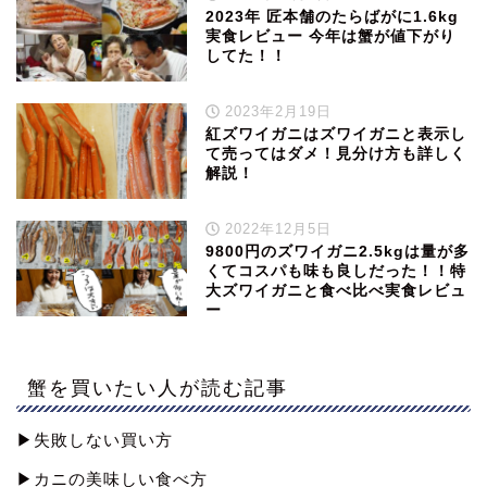
2023年 匠本舗のたらばがに1.6kg
実食レビュー 今年は蟹が値下がり
してた！！
2023年2月19日
紅ズワイガニはズワイガニと表示し
て売ってはダメ！見分け方も詳しく
解説！
2022年12月5日
9800円のズワイガニ2.5kgは量が多
くてコスパも味も良しだった！！特
大ズワイガニと食べ比べ実食レビュ
ー
蟹を買いたい人が読む記事
▶︎失敗しない買い方
▶︎カニの美味しい食べ方