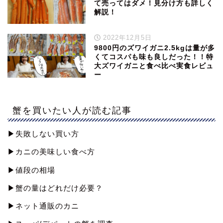
て売ってはダメ！見分け方も詳しく
解説！
2022年12月5日
9800円のズワイガニ2.5kgは量が多
くてコスパも味も良しだった！！特
大ズワイガニと食べ比べ実食レビュ
ー
蟹を買いたい人が読む記事
▶︎失敗しない買い方
▶︎カニの美味しい食べ方
▶︎値段の相場
▶︎蟹の量はどれだけ必要？
▶︎ネット通販のカニ