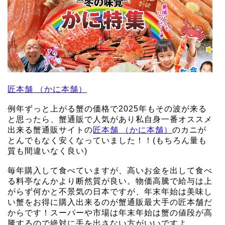
匠本舗 （かに本舗）
例年ずっと上がる蟹の価格で2025年もその波が来る
と思ったら、蟹通販で人気があり私自身一番オススメ
出来る蟹通販サイトの
匠本舗 （かに本舗）
のカニが
とんでもなく安くなっていました！！(もちろん量も
質も間違いなく良い)
毎年購入して食べていますが、高いお金を出して食べ
る料亭なんかより断然質が良い。物価高騰で給与は上
がらず何かと不景気の日本ですが、年末年始は美味し
い蟹をお得に購入出来るのが蟹通販最大手の匠本舗だ
からです！スーパーや市場は年末年始は蟹の値段が高
騰するので絶対に手を出さない方がいいですよ。