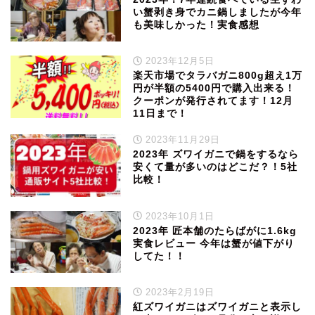
い蟹剥き身でカニ鍋しましたが今年
も美味しかった！実食感想
2023年12月5日
楽天市場でタラバガニ800g超え1万
円が半額の5400円で購入出来る！
クーポンが発行されてます！12月
11日まで！
2023年11月29日
2023年 ズワイガニで鍋をするなら
安くて量が多いのはどこだ？！5社
比較！
2023年10月1日
2023年 匠本舗のたらばがに1.6kg
実食レビュー 今年は蟹が値下がり
してた！！
2023年2月19日
紅ズワイガニはズワイガニと表示し