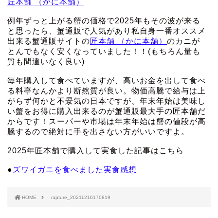
匠本舗 （かに本舗）
例年ずっと上がる蟹の価格で2025年もその波が来る
と思ったら、蟹通販で人気があり私自身一番オススメ
出来る蟹通販サイトの
匠本舗 （かに本舗）
のカニが
とんでもなく安くなっていました！！(もちろん量も
質も間違いなく良い)
毎年購入して食べていますが、高いお金を出して食べ
る料亭なんかより断然質が良い。物価高騰で給与は上
がらず何かと不景気の日本ですが、年末年始は美味し
い蟹をお得に購入出来るのが蟹通販最大手の匠本舗だ
からです！スーパーや市場は年末年始は蟹の値段が高
騰するので絶対に手を出さない方がいいですよ。
2025年匠本舗で購入して実食した記事はこちら
●
ズワイガニを食べました実食感想
HOME
rapture_20211216170819