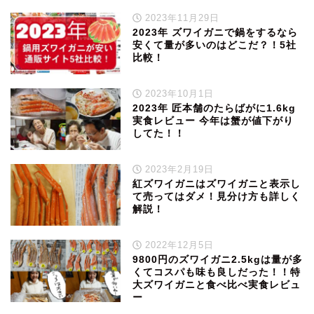
2023年11月29日
2023年 ズワイガニで鍋をするなら
安くて量が多いのはどこだ？！5社
比較！
2023年10月1日
2023年 匠本舗のたらばがに1.6kg
実食レビュー 今年は蟹が値下がり
してた！！
2023年2月19日
紅ズワイガニはズワイガニと表示し
て売ってはダメ！見分け方も詳しく
解説！
2022年12月5日
9800円のズワイガニ2.5kgは量が多
くてコスパも味も良しだった！！特
大ズワイガニと食べ比べ実食レビュ
ー