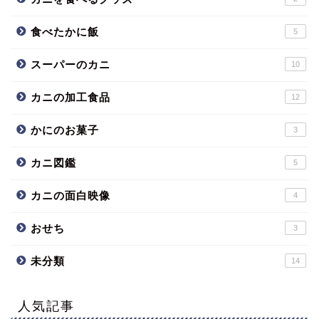
食べたかに飯
5
スーパーのカニ
10
カニの加工食品
12
かにのお菓子
3
カニ図鑑
5
カニの面白映像
4
おせち
3
未分類
14
人気記事