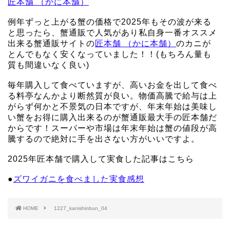
匠本舗 （かに本舗）
例年ずっと上がる蟹の価格で2025年もその波が来る
と思ったら、蟹通販で人気があり私自身一番オススメ
出来る蟹通販サイトの
匠本舗 （かに本舗）
のカニが
とんでもなく安くなっていました！！(もちろん量も
質も間違いなく良い)
毎年購入して食べていますが、高いお金を出して食べ
る料亭なんかより断然質が良い。物価高騰で給与は上
がらず何かと不景気の日本ですが、年末年始は美味し
い蟹をお得に購入出来るのが蟹通販最大手の匠本舗だ
からです！スーパーや市場は年末年始は蟹の値段が高
騰するので絶対に手を出さない方がいいですよ。
2025年匠本舗で購入して実食した記事はこちら
●
ズワイガニを食べました実食感想
HOME
1227_kanishinbun_04