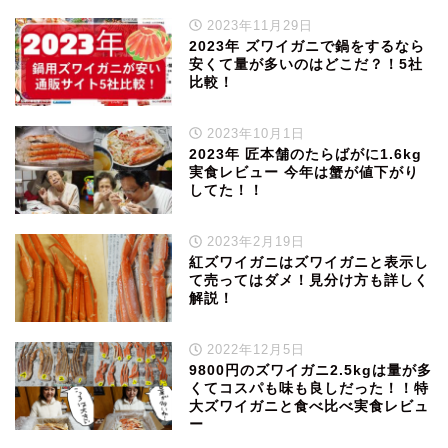
2023年11月29日
2023年 ズワイガニで鍋をするなら
安くて量が多いのはどこだ？！5社
比較！
2023年10月1日
2023年 匠本舗のたらばがに1.6kg
実食レビュー 今年は蟹が値下がり
してた！！
2023年2月19日
紅ズワイガニはズワイガニと表示し
て売ってはダメ！見分け方も詳しく
解説！
2022年12月5日
9800円のズワイガニ2.5kgは量が多
くてコスパも味も良しだった！！特
大ズワイガニと食べ比べ実食レビュ
ー