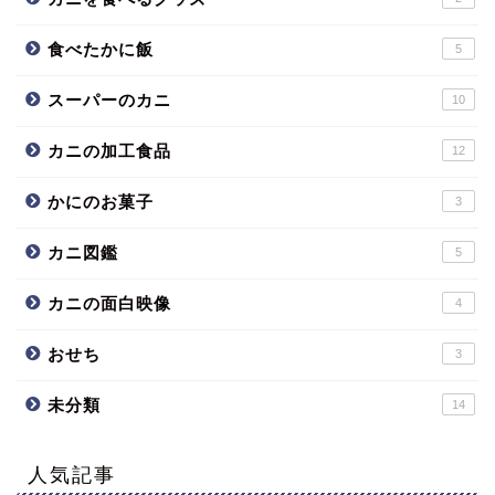
食べたかに飯
5
スーパーのカニ
10
カニの加工食品
12
かにのお菓子
3
カニ図鑑
5
カニの面白映像
4
おせち
3
未分類
14
人気記事