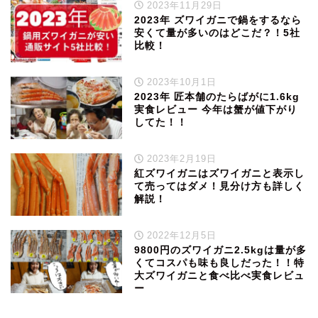
2023年11月29日
2023年 ズワイガニで鍋をするなら
安くて量が多いのはどこだ？！5社
比較！
2023年10月1日
2023年 匠本舗のたらばがに1.6kg
実食レビュー 今年は蟹が値下がり
してた！！
2023年2月19日
紅ズワイガニはズワイガニと表示し
て売ってはダメ！見分け方も詳しく
解説！
2022年12月5日
9800円のズワイガニ2.5kgは量が多
くてコスパも味も良しだった！！特
大ズワイガニと食べ比べ実食レビュ
ー