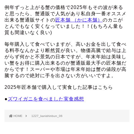
例年ずっと上がる蟹の価格で2025年もその波が来る
と思ったら、蟹通販で人気があり私自身一番オススメ
出来る蟹通販サイトの
匠本舗 （かに本舗）
のカニが
とんでもなく安くなっていました！！(もちろん量も
質も間違いなく良い)
毎年購入して食べていますが、高いお金を出して食べ
る料亭なんかより断然質が良い。物価高騰で給与は上
がらず何かと不景気の日本ですが、年末年始は美味し
い蟹をお得に購入出来るのが蟹通販最大手の匠本舗だ
からです！スーパーや市場は年末年始は蟹の値段が高
騰するので絶対に手を出さない方がいいですよ。
2025年匠本舗で購入して実食した記事はこちら
●
ズワイガニを食べました実食感想
HOME
1227_kanishinbun_06