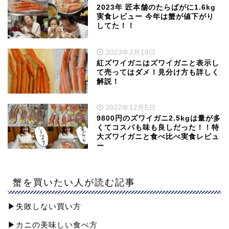
2023年 匠本舗のたらばがに1.6kg
実食レビュー 今年は蟹が値下がり
してた！！
2023年2月19日
紅ズワイガニはズワイガニと表示し
て売ってはダメ！見分け方も詳しく
解説！
2022年12月5日
9800円のズワイガニ2.5kgは量が多
くてコスパも味も良しだった！！特
大ズワイガニと食べ比べ実食レビュ
ー
蟹を買いたい人が読む記事
▶︎失敗しない買い方
▶︎カニの美味しい食べ方