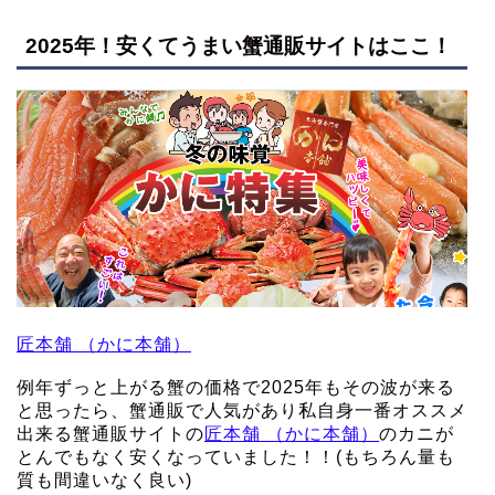
2025年！安くてうまい蟹通販サイトはここ！
匠本舗 （かに本舗）
例年ずっと上がる蟹の価格で2025年もその波が来る
と思ったら、蟹通販で人気があり私自身一番オススメ
出来る蟹通販サイトの
匠本舗 （かに本舗）
のカニが
とんでもなく安くなっていました！！(もちろん量も
質も間違いなく良い)