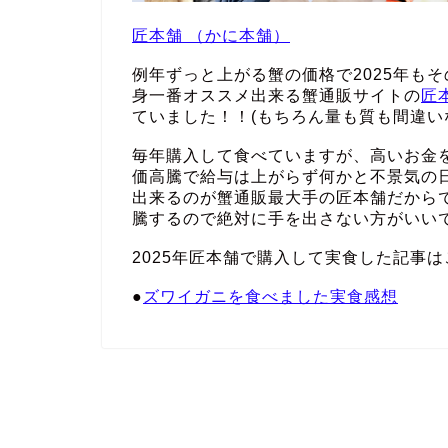
匠本舗 （かに本舗）
例年ずっと上がる蟹の価格で2025年も
身一番オススメ出来る蟹通販サイトの
匠
ていました！！(もちろん量も質も間違い
毎年購入して食べていますが、高いお金
価高騰で給与は上がらず何かと不景気の
出来るのが蟹通販最大手の匠本舗だから
騰するので絶対に手を出さない方がいい
2025年匠本舗で購入して実食した記事は
●
ズワイガニを食べました実食感想