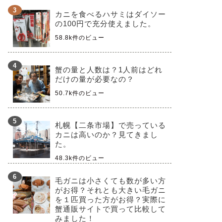
カニを食べるハサミはダイソー
の100円で充分使えました。
58.8k件のビュー
蟹の量と人数は？1人前はどれ
だけの量が必要なの？
50.7k件のビュー
札幌【二条市場】で売っている
カニは高いのか？見てきまし
た。
48.3k件のビュー
毛ガニは小さくても数が多い方
がお得？それとも大きい毛ガニ
を１匹買った方がお得？実際に
蟹通販サイトで買って比較して
みました！