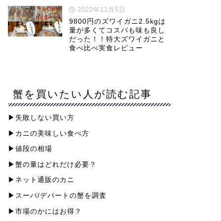
2022年12月5日
9800円のズワイガニ2.5kgは
量が多くてコスパも味も良し
だった！！特大ズワイガニと
食べ比べ実食レビュー
蟹を買いたい人が読む記事
▶︎失敗しない買い方
▶︎カニの美味しい食べ方
▶︎値段の相場
▶︎蟹の量はどれだけ必要？
▶︎ネット通販のカニ
▶︎スーパ/デパートの蟹を調査
▶︎市場のかにはお得？