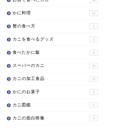
かに料理
12
蟹の食べ方
1
カニを食べるグッズ
2
食べたかに飯
5
スーパーのカニ
10
カニの加工食品
12
かにのお菓子
3
カニ図鑑
5
カニの面白映像
4