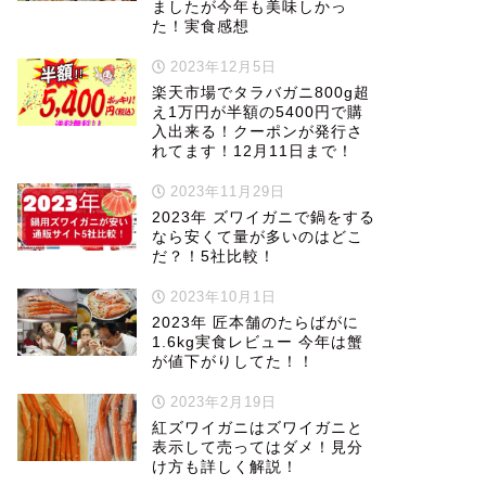
ましたが今年も美味しかっ
た！実食感想
2023年12月5日
楽天市場でタラバガニ800g超
え1万円が半額の5400円で購
入出来る！クーポンが発行さ
れてます！12月11日まで！
2023年11月29日
2023年 ズワイガニで鍋をする
なら安くて量が多いのはどこ
だ？！5社比較！
2023年10月1日
2023年 匠本舗のたらばがに
1.6kg実食レビュー 今年は蟹
が値下がりしてた！！
2023年2月19日
紅ズワイガニはズワイガニと
表示して売ってはダメ！見分
け方も詳しく解説！