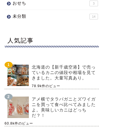
おせち
3
未分類
14
人気記事
北海道の【新千歳空港】で売っ
ているカニの値段や相場を見て
きました。大量写真あり。
78.9k件のビュー
アメ横でタラバガニとズワイガ
ニを買って食べ比べてみました
よ。美味しいカニはどっち
だ？！
60.8k件のビュー