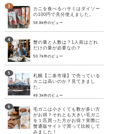
カニを食べるハサミはダイソー
の100円で充分使えました。
58.8k件のビュー
蟹の量と人数は？1人前はどれ
だけの量が必要なの？
50.7k件のビュー
札幌【二条市場】で売っている
カニは高いのか？見てきまし
た。
48.3k件のビュー
毛ガニは小さくても数が多い方
がお得？それとも大きい毛ガニ
を１匹買った方がお得？実際に
蟹通販サイトで買って比較して
みました！