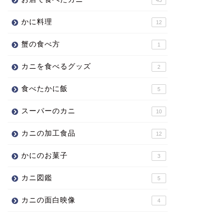
かに料理
12
蟹の食べ方
1
カニを食べるグッズ
2
食べたかに飯
5
スーパーのカニ
10
カニの加工食品
12
かにのお菓子
3
カニ図鑑
5
カニの面白映像
4