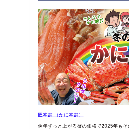
匠本舗 （かに本舗）
例年ずっと上がる蟹の価格で2025年も