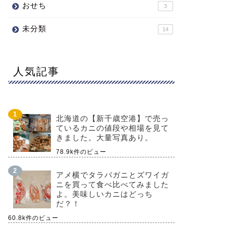
おせち
3
未分類
14
人気記事
北海道の【新千歳空港】で売っ
ているカニの値段や相場を見て
きました。大量写真あり。
78.9k件のビュー
アメ横でタラバガニとズワイガ
ニを買って食べ比べてみました
よ。美味しいカニはどっち
だ？！
60.8k件のビュー