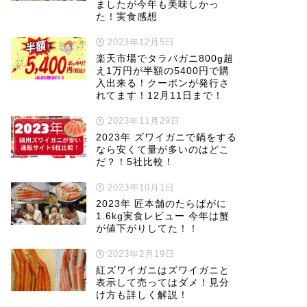
ましたが今年も美味しかっ
た！実食感想
2023年12月5日
楽天市場でタラバガニ800g超
え1万円が半額の5400円で購
入出来る！クーポンが発行さ
れてます！12月11日まで！
2023年11月29日
2023年 ズワイガニで鍋をする
なら安くて量が多いのはどこ
だ？！5社比較！
2023年10月1日
2023年 匠本舗のたらばがに
1.6kg実食レビュー 今年は蟹
が値下がりしてた！！
2023年2月19日
紅ズワイガニはズワイガニと
表示して売ってはダメ！見分
け方も詳しく解説！