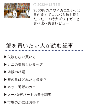
2022年12月5日
9800円のズワイガニ2.5kgは
量が多くてコスパも味も良し
だった！！特大ズワイガニと
食べ比べ実食レビュー
蟹を買いたい人が読む記事
▶︎失敗しない買い方
▶︎カニの美味しい食べ方
▶︎値段の相場
▶︎蟹の量はどれだけ必要？
▶︎ネット通販のカニ
▶︎スーパ/デパートの蟹を調査
▶︎市場のかにはお得？