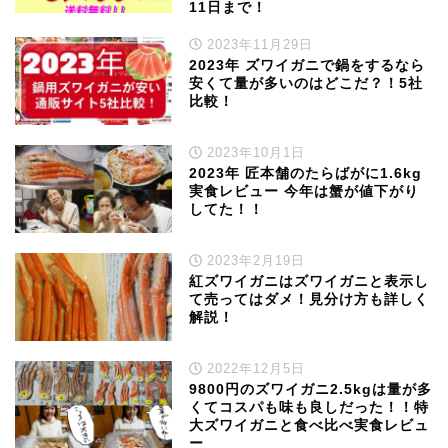
11日まで！
2023年11月29日
2023年 ズワイガニで鍋をするなら
安くて量が多いのはどこだ？！5社
比較！
2023年10月1日
2023年 匠本舗のたらばがに1.6kg
実食レビュー 今年は蟹が値下がり
してた！！
2023年2月19日
紅ズワイガニはズワイガニと表示し
て売ってはダメ！見分け方も詳しく
解説！
2022年12月5日
9800円のズワイガニ2.5kgは量が多
くてコスパも味も良しだった！！特
大ズワイガニと食べ比べ実食レビュ
ー