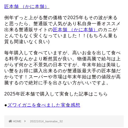
匠本舗 （かに本舗）
例年ずっと上がる蟹の価格で2025年もその波が来る
と思ったら、蟹通販で人気があり私自身一番オススメ
出来る蟹通販サイトの
匠本舗 （かに本舗）
のカニが
とんでもなく安くなっていました！！(もちろん量も
質も間違いなく良い)
毎年購入して食べていますが、高いお金を出して食べ
る料亭なんかより断然質が良い。物価高騰で給与は上
がらず何かと不景気の日本ですが、年末年始は美味し
い蟹をお得に購入出来るのが蟹通販最大手の匠本舗だ
からです！スーパーや市場は年末年始は蟹の値段が高
騰するので絶対に手を出さない方がいいですよ。
2025年匠本舗で購入して実食した記事はこちら
●
ズワイガニを食べました実食感想
HOME
20221014_kaninabe_32