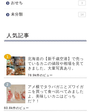
おせち
3
未分類
14
人気記事
北海道の【新千歳空港】で売っ
ているカニの値段や相場を見て
きました。大量写真あり。
78.9k件のビュー
アメ横でタラバガニとズワイガ
ニを買って食べ比べてみました
よ。美味しいカニはどっち
だ？！
60.8k件のビュー