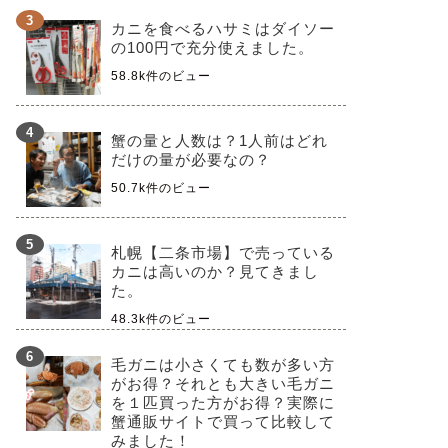
カニを食べるハサミはダイソー
の100円で充分使えました。
58.8k件のビュー
蟹の量と人数は？1人前はどれ
だけの量が必要なの？
50.7k件のビュー
札幌【二条市場】で売っている
カニは高いのか？見てきまし
た。
48.3k件のビュー
毛ガニは小さくても数が多い方
がお得？それとも大きい毛ガニ
を１匹買った方がお得？実際に
蟹通販サイトで買って比較して
みました！