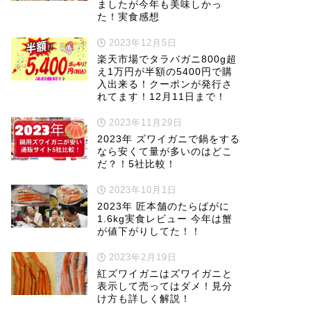
ましたが今年も美味しかっ
た！実食感想
2023年12月5日
楽天市場でタラバガニ800g超
え1万円が半額の5400円で購
入出来る！クーポンが発行さ
れてます！12月11日まで！
2023年11月29日
2023年 ズワイガニで鍋をする
なら安くて量が多いのはどこ
だ？！5社比較！
2023年10月1日
2023年 匠本舗のたらばがに
1.6kg実食レビュー 今年は蟹
が値下がりしてた！！
2023年2月19日
紅ズワイガニはズワイガニと
表示して売ってはダメ！見分
け方も詳しく解説！