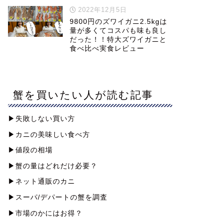
2022年12月5日
9800円のズワイガニ2.5kgは
量が多くてコスパも味も良し
だった！！特大ズワイガニと
食べ比べ実食レビュー
蟹を買いたい人が読む記事
▶︎失敗しない買い方
▶︎カニの美味しい食べ方
▶︎値段の相場
▶︎蟹の量はどれだけ必要？
▶︎ネット通販のカニ
▶︎スーパ/デパートの蟹を調査
▶︎市場のかにはお得？