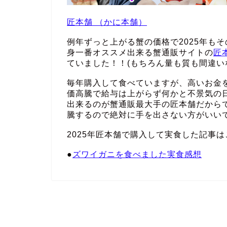
匠本舗 （かに本舗）
例年ずっと上がる蟹の価格で2025年も
身一番オススメ出来る蟹通販サイトの
匠
ていました！！(もちろん量も質も間違い
毎年購入して食べていますが、高いお金
価高騰で給与は上がらず何かと不景気の
出来るのが蟹通販最大手の匠本舗だから
騰するので絶対に手を出さない方がいい
2025年匠本舗で購入して実食した記事は
●
ズワイガニを食べました実食感想