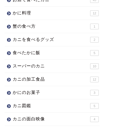
かに料理
12
蟹の食べ方
1
カニを食べるグッズ
2
食べたかに飯
5
スーパーのカニ
10
カニの加工食品
12
かにのお菓子
3
カニ図鑑
5
カニの面白映像
4