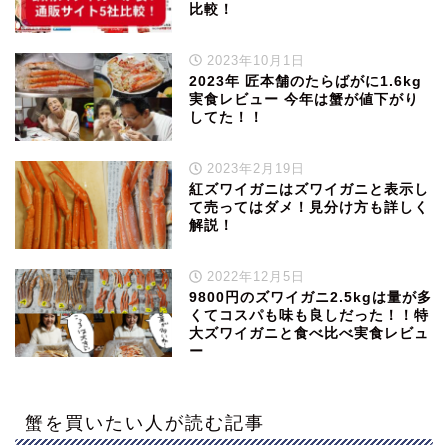
比較！
2023年10月1日
2023年 匠本舗のたらばがに1.6kg
実食レビュー 今年は蟹が値下がり
してた！！
2023年2月19日
紅ズワイガニはズワイガニと表示し
て売ってはダメ！見分け方も詳しく
解説！
2022年12月5日
9800円のズワイガニ2.5kgは量が多
くてコスパも味も良しだった！！特
大ズワイガニと食べ比べ実食レビュ
ー
蟹を買いたい人が読む記事