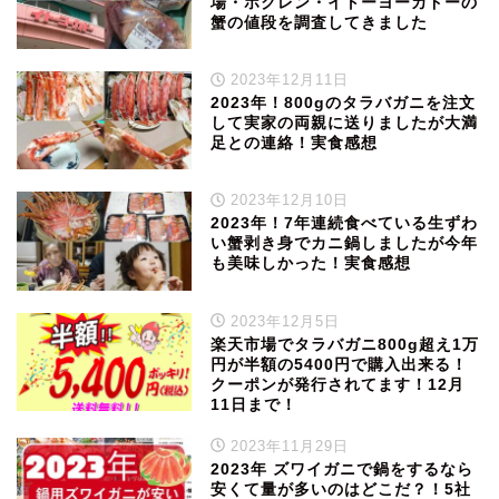
場・ホクレン・イトーヨーカドーの
蟹の値段を調査してきました
2023年12月11日
2023年！800gのタラバガニを注文
して実家の両親に送りましたが大満
足との連絡！実食感想
2023年12月10日
2023年！7年連続食べている生ずわ
い蟹剥き身でカニ鍋しましたが今年
も美味しかった！実食感想
2023年12月5日
楽天市場でタラバガニ800g超え1万
円が半額の5400円で購入出来る！
クーポンが発行されてます！12月
11日まで！
2023年11月29日
2023年 ズワイガニで鍋をするなら
安くて量が多いのはどこだ？！5社