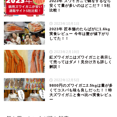
2023年 ズワイガニで鍋をするなら
安くて量が多いのはどこだ？！5社
比較！
2023年10月1日
2023年 匠本舗のたらばがに1.6kg
実食レビュー 今年は蟹が値下がり
してた！！
2023年2月19日
紅ズワイガニはズワイガニと表示し
て売ってはダメ！見分け方も詳しく
解説！
2022年12月5日
9800円のズワイガニ2.5kgは量が多
くてコスパも味も良しだった！！特
大ズワイガニと食べ比べ実食レビュ
ー