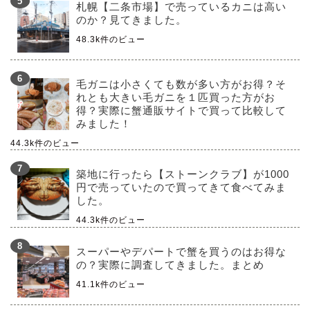
札幌【二条市場】で売っているカニは高い
のか？見てきました。
48.3k件のビュー
毛ガニは小さくても数が多い方がお得？そ
れとも大きい毛ガニを１匹買った方がお
得？実際に蟹通販サイトで買って比較して
みました！
44.3k件のビュー
築地に行ったら【ストーンクラブ】が1000
円で売っていたので買ってきて食べてみま
した。
44.3k件のビュー
スーパーやデパートで蟹を買うのはお得な
の？実際に調査してきました。まとめ
41.1k件のビュー