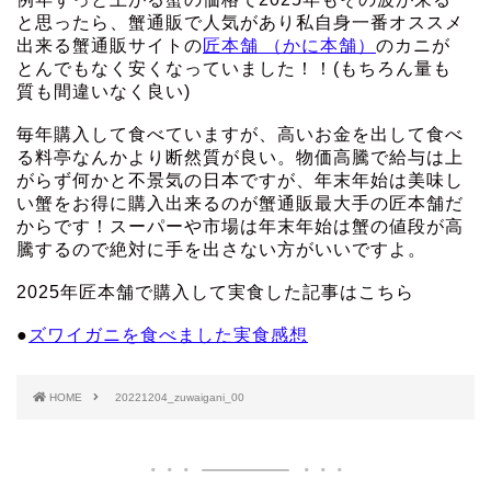
と思ったら、蟹通販で人気があり私自身一番オススメ
出来る蟹通販サイトの
匠本舗 （かに本舗）
のカニが
とんでもなく安くなっていました！！(もちろん量も
質も間違いなく良い)
毎年購入して食べていますが、高いお金を出して食べ
る料亭なんかより断然質が良い。物価高騰で給与は上
がらず何かと不景気の日本ですが、年末年始は美味し
い蟹をお得に購入出来るのが蟹通販最大手の匠本舗だ
からです！スーパーや市場は年末年始は蟹の値段が高
騰するので絶対に手を出さない方がいいですよ。
2025年匠本舗で購入して実食した記事はこちら
●
ズワイガニを食べました実食感想
HOME
20221204_zuwaigani_00