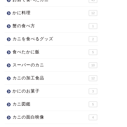
かに料理
12
蟹の食べ方
1
カニを食べるグッズ
2
食べたかに飯
5
スーパーのカニ
10
カニの加工食品
12
かにのお菓子
3
カニ図鑑
5
カニの面白映像
4