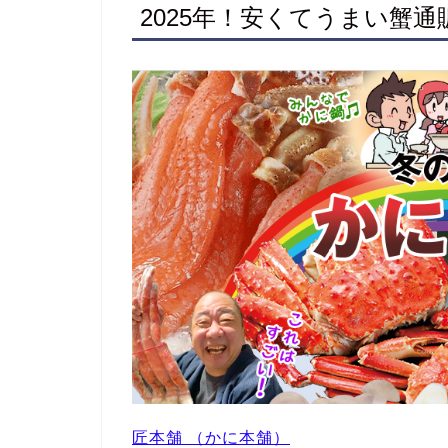
2025年！安くてうまい蟹
匠本舗 （かに本舗）