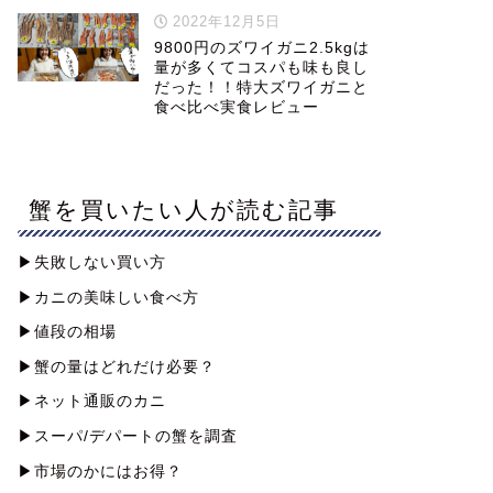
2022年12月5日
9800円のズワイガニ2.5kgは
量が多くてコスパも味も良し
だった！！特大ズワイガニと
食べ比べ実食レビュー
蟹を買いたい人が読む記事
▶︎失敗しない買い方
▶︎カニの美味しい食べ方
▶︎値段の相場
▶︎蟹の量はどれだけ必要？
▶︎ネット通販のカニ
▶︎スーパ/デパートの蟹を調査
▶︎市場のかにはお得？