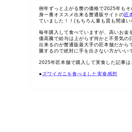
例年ずっと上がる蟹の価格で2025年も
身一番オススメ出来る蟹通販サイトの
匠
ていました！！(もちろん量も質も間違い
毎年購入して食べていますが、高いお金
価高騰で給与は上がらず何かと不景気の
出来るのが蟹通販最大手の匠本舗だから
騰するので絶対に手を出さない方がいい
2025年匠本舗で購入して実食した記事は
●
ズワイガニを食べました実食感想