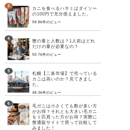
カニを食べるハサミはダイソー
の100円で充分使えました。
58.8k件のビュー
蟹の量と人数は？1人前はどれ
だけの量が必要なの？
50.7k件のビュー
札幌【二条市場】で売っている
カニは高いのか？見てきまし
た。
48.3k件のビュー
毛ガニは小さくても数が多い方
がお得？それとも大きい毛ガニ
を１匹買った方がお得？実際に
蟹通販サイトで買って比較して
みました！