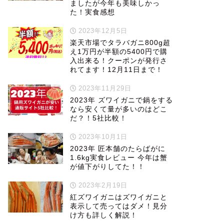
ましたが今年も美味しかっ
た！実食感想
2023年12月5日
楽天市場でタラバガニ800g超
え1万円が半額の5400円で購
入出来る！クーポンが発行さ
れてます！12月11日まで！
2023年11月29日
2023年 ズワイガニで鍋をする
なら安くて量が多いのはどこ
だ？！5社比較！
2023年10月1日
2023年 匠本舗のたらばがに
1.6kg実食レビュー 今年は蟹
が値下がりしてた！！
2023年2月19日
紅ズワイガニはズワイガニと
表示して売ってはダメ！見分
け方も詳しく解説！