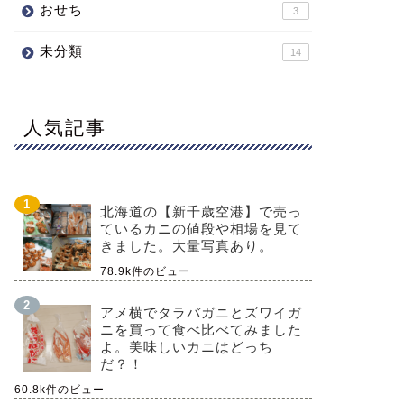
おせち
3
未分類
14
人気記事
北海道の【新千歳空港】で売っ
ているカニの値段や相場を見て
きました。大量写真あり。
78.9k件のビュー
アメ横でタラバガニとズワイガ
ニを買って食べ比べてみました
よ。美味しいカニはどっち
だ？！
60.8k件のビュー