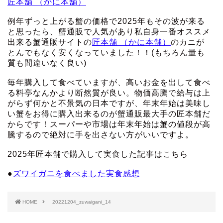
匠本舗 （かに本舗）
例年ずっと上がる蟹の価格で2025年もその波が来る
と思ったら、蟹通販で人気があり私自身一番オススメ
出来る蟹通販サイトの
匠本舗 （かに本舗）
のカニが
とんでもなく安くなっていました！！(もちろん量も
質も間違いなく良い)
毎年購入して食べていますが、高いお金を出して食べ
る料亭なんかより断然質が良い。物価高騰で給与は上
がらず何かと不景気の日本ですが、年末年始は美味し
い蟹をお得に購入出来るのが蟹通販最大手の匠本舗だ
からです！スーパーや市場は年末年始は蟹の値段が高
騰するので絶対に手を出さない方がいいですよ。
2025年匠本舗で購入して実食した記事はこちら
●
ズワイガニを食べました実食感想
HOME
20221204_zuwaigani_14