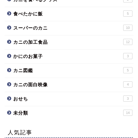
食べたかに飯
5
スーパーのカニ
10
カニの加工食品
12
かにのお菓子
3
カニ図鑑
5
カニの面白映像
4
おせち
3
未分類
14
人気記事