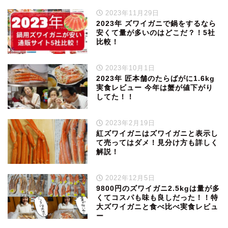
2023年11月29日
2023年 ズワイガニで鍋をするなら
安くて量が多いのはどこだ？！5社
比較！
2023年10月1日
2023年 匠本舗のたらばがに1.6kg
実食レビュー 今年は蟹が値下がり
してた！！
2023年2月19日
紅ズワイガニはズワイガニと表示し
て売ってはダメ！見分け方も詳しく
解説！
2022年12月5日
9800円のズワイガニ2.5kgは量が多
くてコスパも味も良しだった！！特
大ズワイガニと食べ比べ実食レビュ
ー