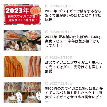
2023年11月29日
2023年 ズワイガニで鍋をするなら
安くて量が多いのはどこだ？！5社
比較！
2023年10月1日
2023年 匠本舗のたらばがに1.6kg
実食レビュー 今年は蟹が値下がり
してた！！
2023年2月19日
紅ズワイガニはズワイガニと表示し
て売ってはダメ！見分け方も詳しく
解説！
2022年12月5日
9800円のズワイガニ2.5kgは量が多
くてコスパも味も良しだった！！特
大ズワイガニと食べ比べ実食レビュ
ー