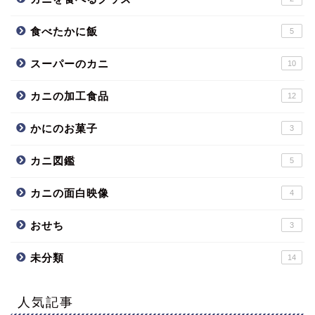
食べたかに飯
5
スーパーのカニ
10
カニの加工食品
12
かにのお菓子
3
カニ図鑑
5
カニの面白映像
4
おせち
3
未分類
14
人気記事