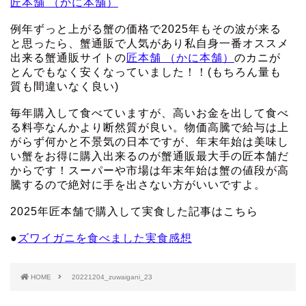
匠本舗 （かに本舗）
例年ずっと上がる蟹の価格で2025年もその波が来る
と思ったら、蟹通販で人気があり私自身一番オススメ
出来る蟹通販サイトの
匠本舗 （かに本舗）
のカニが
とんでもなく安くなっていました！！(もちろん量も
質も間違いなく良い)
毎年購入して食べていますが、高いお金を出して食べ
る料亭なんかより断然質が良い。物価高騰で給与は上
がらず何かと不景気の日本ですが、年末年始は美味し
い蟹をお得に購入出来るのが蟹通販最大手の匠本舗だ
からです！スーパーや市場は年末年始は蟹の値段が高
騰するので絶対に手を出さない方がいいですよ。
2025年匠本舗で購入して実食した記事はこちら
●
ズワイガニを食べました実食感想
HOME
20221204_zuwaigani_23