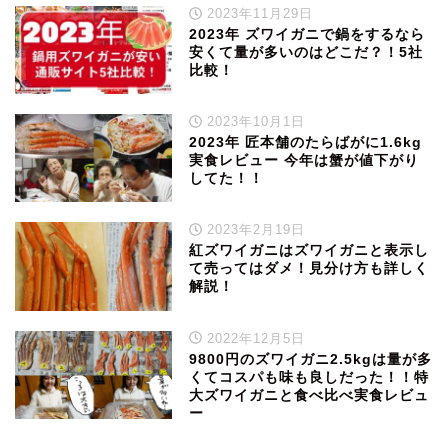
2023年11月29日
2023年 ズワイガニで鍋をするなら
安くて量が多いのはどこだ？！5社
比較！
2023年10月1日
2023年 匠本舗のたらばがに1.6kg
実食レビュー 今年は蟹が値下がり
してた！！
2023年2月19日
紅ズワイガニはズワイガニと表示し
て売ってはダメ！見分け方も詳しく
解説！
2022年12月5日
9800円のズワイガニ2.5kgは量が多
くてコスパも味も良しだった！！特
大ズワイガニと食べ比べ実食レビュ
ー