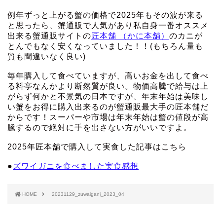
例年ずっと上がる蟹の価格で2025年もその波が来る
と思ったら、蟹通販で人気があり私自身一番オススメ
出来る蟹通販サイトの
匠本舗 （かに本舗）
のカニが
とんでもなく安くなっていました！！(もちろん量も
質も間違いなく良い)
毎年購入して食べていますが、高いお金を出して食べ
る料亭なんかより断然質が良い。物価高騰で給与は上
がらず何かと不景気の日本ですが、年末年始は美味し
い蟹をお得に購入出来るのが蟹通販最大手の匠本舗だ
からです！スーパーや市場は年末年始は蟹の値段が高
騰するので絶対に手を出さない方がいいですよ。
2025年匠本舗で購入して実食した記事はこちら
●
ズワイガニを食べました実食感想
HOME
20231129_zuwaigani_2023_04