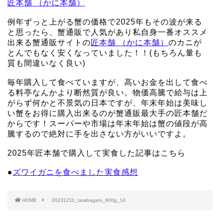
匠本舗 （かに本舗）
例年ずっと上がる蟹の価格で2025年もその波が来る
と思ったら、蟹通販で人気があり私自身一番オススメ
出来る蟹通販サイトの
匠本舗 （かに本舗）
のカニが
とんでもなく安くなっていました！！(もちろん量も
質も間違いなく良い)
毎年購入して食べていますが、高いお金を出して食べ
る料亭なんかより断然質が良い。物価高騰で給与は上
がらず何かと不景気の日本ですが、年末年始は美味し
い蟹をお得に購入出来るのが蟹通販最大手の匠本舗だ
からです！スーパーや市場は年末年始は蟹の値段が高
騰するので絶対に手を出さない方がいいですよ。
2025年匠本舗で購入して実食した記事はこちら
●
ズワイガニを食べました実食感想
HOME
20231211_tarabagani_800g_14