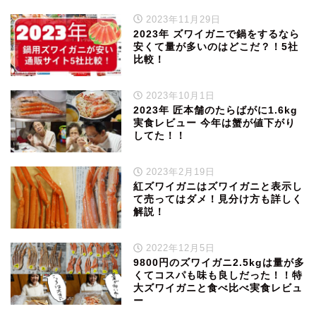
2023年11月29日
2023年 ズワイガニで鍋をするなら
安くて量が多いのはどこだ？！5社
比較！
2023年10月1日
2023年 匠本舗のたらばがに1.6kg
実食レビュー 今年は蟹が値下がり
してた！！
2023年2月19日
紅ズワイガニはズワイガニと表示し
て売ってはダメ！見分け方も詳しく
解説！
2022年12月5日
9800円のズワイガニ2.5kgは量が多
くてコスパも味も良しだった！！特
大ズワイガニと食べ比べ実食レビュ
ー