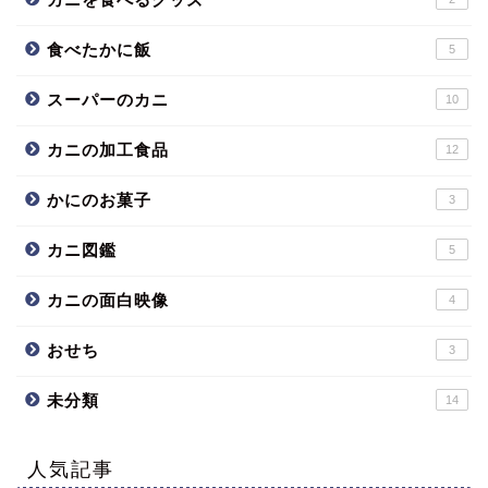
食べたかに飯
5
スーパーのカニ
10
カニの加工食品
12
かにのお菓子
3
カニ図鑑
5
カニの面白映像
4
おせち
3
未分類
14
人気記事