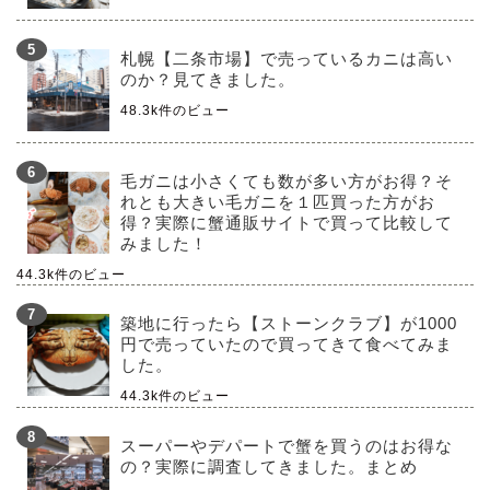
札幌【二条市場】で売っているカニは高い
のか？見てきました。
48.3k件のビュー
毛ガニは小さくても数が多い方がお得？そ
れとも大きい毛ガニを１匹買った方がお
得？実際に蟹通販サイトで買って比較して
みました！
44.3k件のビュー
築地に行ったら【ストーンクラブ】が1000
円で売っていたので買ってきて食べてみま
した。
44.3k件のビュー
スーパーやデパートで蟹を買うのはお得な
の？実際に調査してきました。まとめ