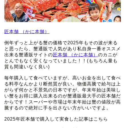
匠本舗 （かに本舗）
例年ずっと上がる蟹の価格で2025年もその波が来る
と思ったら、蟹通販で人気があり私自身一番オススメ
出来る蟹通販サイトの
匠本舗 （かに本舗）
のカニが
とんでもなく安くなっていました！！(もちろん量も
質も間違いなく良い)
毎年購入して食べていますが、高いお金を出して食べ
る料亭なんかより断然質が良い。物価高騰で給与は上
がらず何かと不景気の日本ですが、年末年始は美味し
い蟹をお得に購入出来るのが蟹通販最大手の匠本舗だ
からです！スーパーや市場は年末年始は蟹の値段が高
騰するので絶対に手を出さない方がいいですよ。
2025年匠本舗で購入して実食した記事はこちら