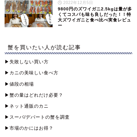
2022年12月5日
9800円のズワイガニ2.5kgは量が多
くてコスパも味も良しだった！！特
大ズワイガニと食べ比べ実食レビュ
ー
蟹を買いたい人が読む記事
▶︎失敗しない買い方
▶︎カニの美味しい食べ方
▶︎値段の相場
▶︎蟹の量はどれだけ必要？
▶︎ネット通販のカニ
▶︎スーパ/デパートの蟹を調査
▶︎市場のかにはお得？