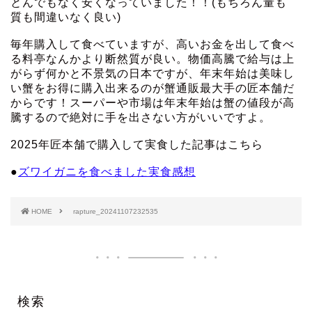
とんでもなく安くなっていました！！(もちろん量も
質も間違いなく良い)
毎年購入して食べていますが、高いお金を出して食べ
る料亭なんかより断然質が良い。物価高騰で給与は上
がらず何かと不景気の日本ですが、年末年始は美味し
い蟹をお得に購入出来るのが蟹通販最大手の匠本舗だ
からです！スーパーや市場は年末年始は蟹の値段が高
騰するので絶対に手を出さない方がいいですよ。
2025年匠本舗で購入して実食した記事はこちら
●
ズワイガニを食べました実食感想
HOME
rapture_20241107232535
検索