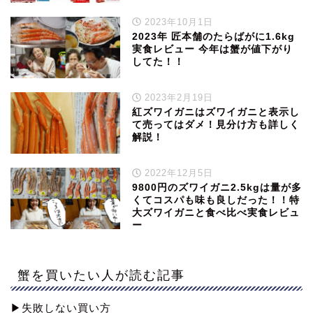
2023年10月1日
2023年 匠本舗のたらばがに1.6kg
実食レビュー 今年は蟹が値下がり
してた！！
2023年2月19日
紅ズワイガニはズワイガニと表示し
て売ってはダメ！見分け方も詳しく
解説！
2022年12月5日
9800円のズワイガニ2.5kgは量が多
くてコスパも味も良しだった！！特
大ズワイガニと食べ比べ実食レビュ
ー
蟹を買いたい人が読む記事
▶︎失敗しない買い方