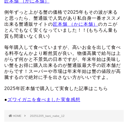
匠本舗 （かに本舗）
例年ずっと上がる蟹の価格で2025年もその波が来る
と思ったら、蟹通販で人気があり私自身一番オススメ
出来る蟹通販サイトの
匠本舗 （かに本舗）
のカニが
とんでもなく安くなっていました！！(もちろん量も
質も間違いなく良い)
毎年購入して食べていますが、高いお金を出して食べ
る料亭なんかより断然質が良い。物価高騰で給与は上
がらず何かと不景気の日本ですが、年末年始は美味し
い蟹をお得に購入出来るのが蟹通販最大手の匠本舗だ
からです！スーパーや市場は年末年始は蟹の値段が高
騰するので絶対に手を出さない方がいいですよ。
2025年匠本舗で購入して実食した記事はこちら
●
ズワイガニを食べました実食感想
HOME
20251205_kani_nabe_12