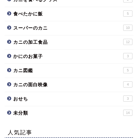
食べたかに飯
5
スーパーのカニ
10
カニの加工食品
12
かにのお菓子
3
カニ図鑑
5
カニの面白映像
4
おせち
3
未分類
14
人気記事