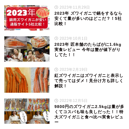
2023年11月29日
2023年 ズワイガニで鍋をするなら
安くて量が多いのはどこだ？！5社
比較！
2023年10月1日
2023年 匠本舗のたらばがに1.6kg
実食レビュー 今年は蟹が値下がり
してた！！
2023年2月19日
紅ズワイガニはズワイガニと表示し
て売ってはダメ！見分け方も詳しく
解説！
2022年12月5日
9800円のズワイガニ2.5kgは量が多
くてコスパも味も良しだった！！特
大ズワイガニと食べ比べ実食レビュ
ー