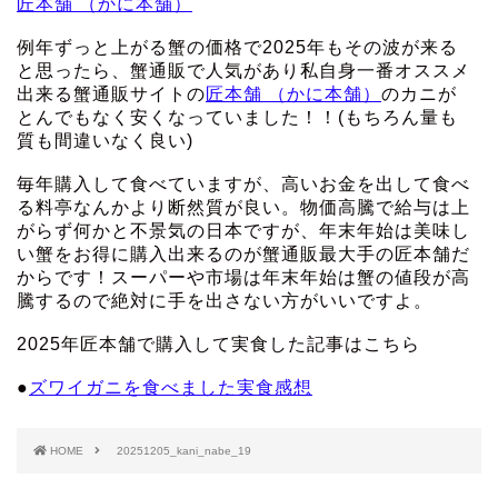
匠本舗 （かに本舗）
例年ずっと上がる蟹の価格で2025年もその波が来る
と思ったら、蟹通販で人気があり私自身一番オススメ
出来る蟹通販サイトの
匠本舗 （かに本舗）
のカニが
とんでもなく安くなっていました！！(もちろん量も
質も間違いなく良い)
毎年購入して食べていますが、高いお金を出して食べ
る料亭なんかより断然質が良い。物価高騰で給与は上
がらず何かと不景気の日本ですが、年末年始は美味し
い蟹をお得に購入出来るのが蟹通販最大手の匠本舗だ
からです！スーパーや市場は年末年始は蟹の値段が高
騰するので絶対に手を出さない方がいいですよ。
2025年匠本舗で購入して実食した記事はこちら
●
ズワイガニを食べました実食感想
HOME
20251205_kani_nabe_19