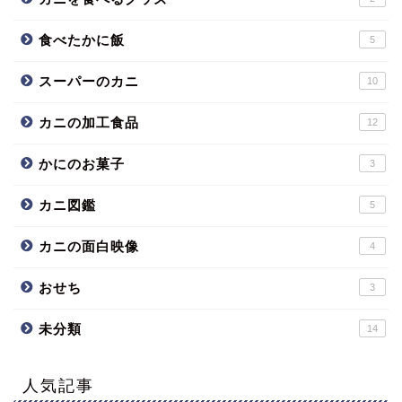
食べたかに飯
5
スーパーのカニ
10
カニの加工食品
12
かにのお菓子
3
カニ図鑑
5
カニの面白映像
4
おせち
3
未分類
14
人気記事