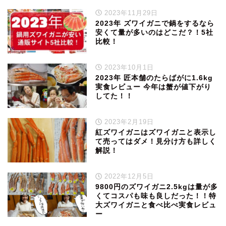
2023年11月29日
2023年 ズワイガニで鍋をするなら
安くて量が多いのはどこだ？！5社
比較！
2023年10月1日
2023年 匠本舗のたらばがに1.6kg
実食レビュー 今年は蟹が値下がり
してた！！
2023年2月19日
紅ズワイガニはズワイガニと表示し
て売ってはダメ！見分け方も詳しく
解説！
2022年12月5日
9800円のズワイガニ2.5kgは量が多
くてコスパも味も良しだった！！特
大ズワイガニと食べ比べ実食レビュ
ー