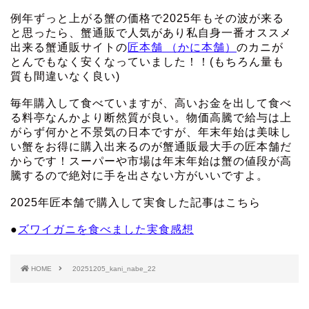
例年ずっと上がる蟹の価格で2025年もその波が来る
と思ったら、蟹通販で人気があり私自身一番オススメ
出来る蟹通販サイトの
匠本舗 （かに本舗）
のカニが
とんでもなく安くなっていました！！(もちろん量も
質も間違いなく良い)
毎年購入して食べていますが、高いお金を出して食べ
る料亭なんかより断然質が良い。物価高騰で給与は上
がらず何かと不景気の日本ですが、年末年始は美味し
い蟹をお得に購入出来るのが蟹通販最大手の匠本舗だ
からです！スーパーや市場は年末年始は蟹の値段が高
騰するので絶対に手を出さない方がいいですよ。
2025年匠本舗で購入して実食した記事はこちら
●
ズワイガニを食べました実食感想
HOME
20251205_kani_nabe_22