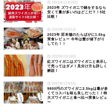
2023年11月29日
2023年 ズワイガニで鍋をするなら
安くて量が多いのはどこだ？！5社
比較！
2023年10月1日
2023年 匠本舗のたらばがに1.6kg
実食レビュー 今年は蟹が値下がり
してた！！
2023年2月19日
紅ズワイガニはズワイガニと表示し
て売ってはダメ！見分け方も詳しく
解説！
2022年12月5日
9800円のズワイガニ2.5kgは量が多
くてコスパも味も良しだった！！特
大ズワイガニと食べ比べ実食レビュ
ー