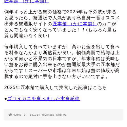
匠本舗 （かに本舗）
例年ずっと上がる蟹の価格で2025年もその波が来る
と思ったら、蟹通販で人気があり私自身一番オススメ
出来る蟹通販サイトの
匠本舗 （かに本舗）
のカニが
とんでもなく安くなっていました！！(もちろん量も
質も間違いなく良い)
毎年購入して食べていますが、高いお金を出して食べ
る料亭なんかより断然質が良い。物価高騰で給与は上
がらず何かと不景気の日本ですが、年末年始は美味し
い蟹をお得に購入出来るのが蟹通販最大手の匠本舗だ
からです！スーパーや市場は年末年始は蟹の値段が高
騰するので絶対に手を出さない方がいいですよ。
2025年匠本舗で購入して実食した記事はこちら
●
ズワイガニを食べました実食感想
HOME
181014_itoyokado_kani_01