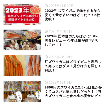
2023年11月29日
2023年 ズワイガニで鍋をするなら
安くて量が多いのはどこだ？！5社
比較！
2023年10月1日
2023年 匠本舗のたらばがに1.6kg
実食レビュー 今年は蟹が値下がり
してた！！
2023年2月19日
紅ズワイガニはズワイガニと表示し
て売ってはダメ！見分け方も詳しく
解説！
2022年12月5日
9800円のズワイガニ2.5kgは量が多
くてコスパも味も良しだった！！特
大ズワイガニと食べ比べ実食レビュ
ー