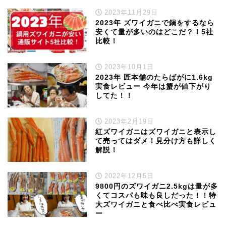
2023年11月29日
2023年 ズワイガニで鍋をするなら
安くて量が多いのはどこだ？！5社
比較！
2023年10月1日
2023年 匠本舗のたらばがに1.6kg
実食レビュー 今年は蟹が値下がり
してた！！
2023年2月19日
紅ズワイガニはズワイガニと表示し
て売ってはダメ！見分け方も詳しく
解説！
2022年12月5日
9800円のズワイガニ2.5kgは量が多
くてコスパも味も良しだった！！特
大ズワイガニと食べ比べ実食レビュ
ー