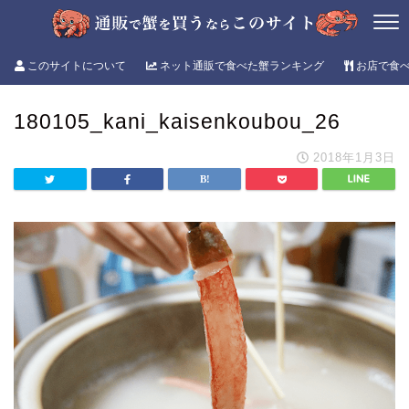
このサイトについて
ネット通販で食べた蟹ランキング
お店で食
180105_kani_kaisenkoubou_26
2018年1月3日