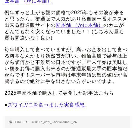
匠本舗 （かに本舗）
例年ずっと上がる蟹の価格で2025年もその波が来る
と思ったら、蟹通販で人気があり私自身一番オススメ
出来る蟹通販サイトの
匠本舗 （かに本舗）
のカニが
とんでもなく安くなっていました！！(もちろん量も
質も間違いなく良い)
毎年購入して食べていますが、高いお金を出して食べ
る料亭なんかより断然質が良い。物価高騰で給与は上
がらず何かと不景気の日本ですが、年末年始は美味し
い蟹をお得に購入出来るのが蟹通販最大手の匠本舗だ
からです！スーパーや市場は年末年始は蟹の値段が高
騰するので絶対に手を出さない方がいいですよ。
2025年匠本舗で購入して実食した記事はこちら
●
ズワイガニを食べました実食感想
HOME
180105_kani_kaisenkoubou_26