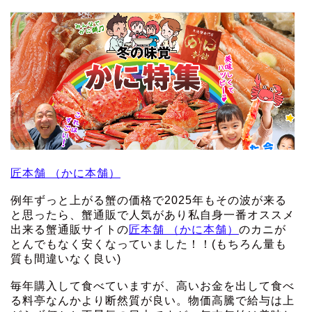
匠本舗 （かに本舗）
例年ずっと上がる蟹の価格で2025年もその波が来る
と思ったら、蟹通販で人気があり私自身一番オススメ
出来る蟹通販サイトの
匠本舗 （かに本舗）
のカニが
とんでもなく安くなっていました！！(もちろん量も
質も間違いなく良い)
毎年購入して食べていますが、高いお金を出して食べ
る料亭なんかより断然質が良い。物価高騰で給与は上