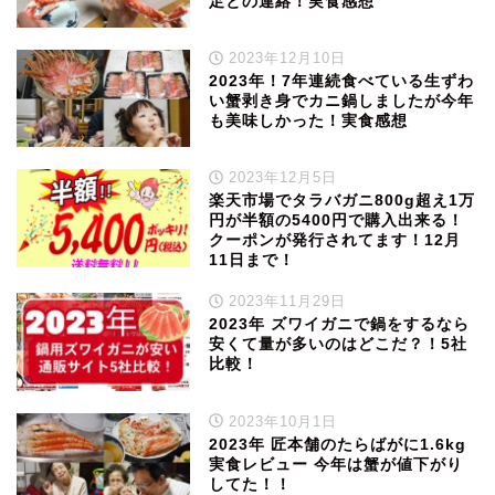
足との連絡！実食感想
2023年12月10日
2023年！7年連続食べている生ずわ
い蟹剥き身でカニ鍋しましたが今年
も美味しかった！実食感想
2023年12月5日
楽天市場でタラバガニ800g超え1万
円が半額の5400円で購入出来る！
クーポンが発行されてます！12月
11日まで！
2023年11月29日
2023年 ズワイガニで鍋をするなら
安くて量が多いのはどこだ？！5社
比較！
2023年10月1日
2023年 匠本舗のたらばがに1.6kg
実食レビュー 今年は蟹が値下がり
してた！！