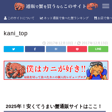
このサイトについて
ネット通販で食べた蟹ランキング
お店で食
kani_top
2017年12月10日
/
2017年12月13日
2025年！安くてうまい蟹通販サイトはここ！