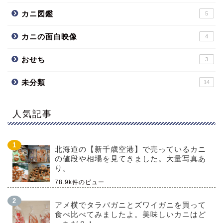
カニ図鑑
5
カニの面白映像
4
おせち
3
未分類
14
人気記事
北海道の【新千歳空港】で売っているカニ
の値段や相場を見てきました。大量写真あ
り。
78.9k件のビュー
アメ横でタラバガニとズワイガニを買って
食べ比べてみましたよ。美味しいカニはど