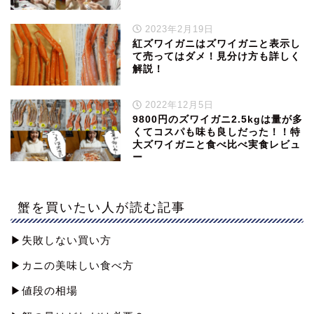
2023年2月19日
紅ズワイガニはズワイガニと表示し
て売ってはダメ！見分け方も詳しく
解説！
2022年12月5日
9800円のズワイガニ2.5kgは量が多
くてコスパも味も良しだった！！特
大ズワイガニと食べ比べ実食レビュ
ー
蟹を買いたい人が読む記事
▶︎失敗しない買い方
▶︎カニの美味しい食べ方
▶︎値段の相場