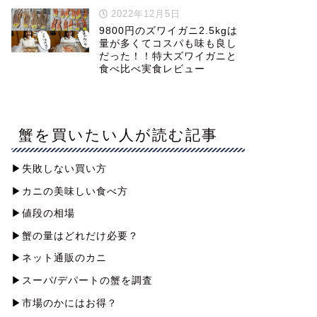
2022年12月5日
9800円のズワイガニ2.5kgは
量が多くてコスパも味も良し
だった！！特大ズワイガニと
食べ比べ実食レビュー
蟹を買いたい人が読む記事
▶︎失敗しない買い方
▶︎カニの美味しい食べ方
▶︎値段の相場
▶︎蟹の量はどれだけ必要？
▶︎ネット通販のカニ
▶︎スーパ/デパートの蟹を調査
▶︎市場のかにはお得？