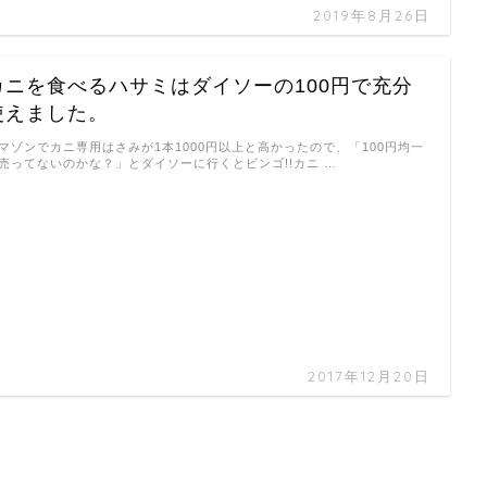
2019年8月26日
カニを食べるハサミはダイソーの100円で充分
使えました。
マゾンでカニ専用はさみが1本1000円以上と高かったので、「100円均一
売ってないのかな？」とダイソーに行くとビンゴ!!カニ …
2017年12月20日