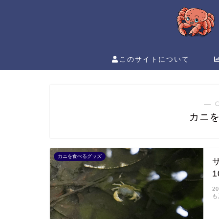
このサイトについて
― 
カニ
カニを食べるグッズ
2
も