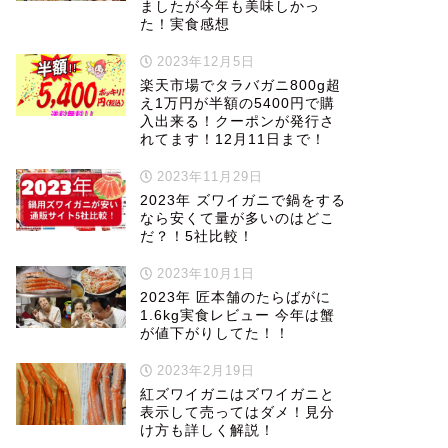
ましたが今年も美味しかっ
た！実食感想
2023年12月5日
楽天市場でタラバガニ800g超
え1万円が半額の5400円で購
入出来る！クーポンが発行さ
れてます！12月11日まで！
2023年11月29日
2023年 ズワイガニで鍋をする
なら安くて量が多いのはどこ
だ？！5社比較！
2023年10月1日
2023年 匠本舗のたらばがに
1.6kg実食レビュー 今年は蟹
が値下がりしてた！！
2023年2月19日
紅ズワイガニはズワイガニと
表示して売ってはダメ！見分
け方も詳しく解説！