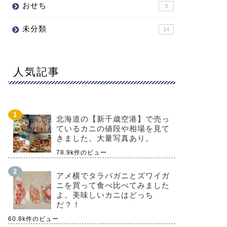
おせち
3
未分類
14
人気記事
北海道の【新千歳空港】で売っ
ているカニの値段や相場を見て
きました。大量写真あり。
78.9k件のビュー
アメ横でタラバガニとズワイガ
ニを買って食べ比べてみました
よ。美味しいカニはどっち
だ？！
60.8k件のビュー