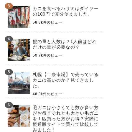
カニを食べるハサミはダイソー
の100円で充分使えました。
58.8k件のビュー
蟹の量と人数は？1人前はどれ
だけの量が必要なの？
50.7k件のビュー
札幌【二条市場】で売っている
カニは高いのか？見てきまし
た。
48.3k件のビュー
毛ガニは小さくても数が多い方
がお得？それとも大きい毛ガニ
を１匹買った方がお得？実際に
蟹通販サイトで買って比較して
みました！