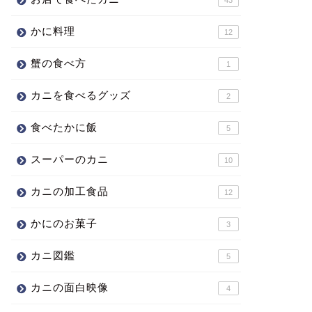
かに料理
12
蟹の食べ方
1
カニを食べるグッズ
2
食べたかに飯
5
スーパーのカニ
10
カニの加工食品
12
かにのお菓子
3
カニ図鑑
5
カニの面白映像
4