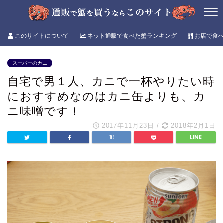
このサイトについて
ネット通販で食べた蟹ランキング
お店で食
スーパーのカニ
自宅で男１人、カニで一杯やりたい時
におすすめなのはカニ缶よりも、カ
ニ味噌です！
2017年11月23日
/
2018年2月1日