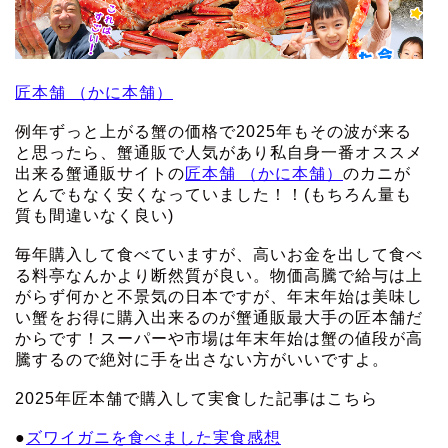
匠本舗 （かに本舗）
例年ずっと上がる蟹の価格で2025年もその波が来る
と思ったら、蟹通販で人気があり私自身一番オススメ
出来る蟹通販サイトの
匠本舗 （かに本舗）
のカニが
とんでもなく安くなっていました！！(もちろん量も
質も間違いなく良い)
毎年購入して食べていますが、高いお金を出して食べ
る料亭なんかより断然質が良い。物価高騰で給与は上
がらず何かと不景気の日本ですが、年末年始は美味し
い蟹をお得に購入出来るのが蟹通販最大手の匠本舗だ
からです！スーパーや市場は年末年始は蟹の値段が高
騰するので絶対に手を出さない方がいいですよ。
2025年匠本舗で購入して実食した記事はこちら
●
ズワイガニを食べました実食感想