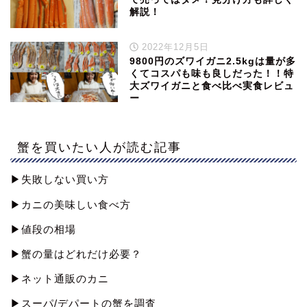
解説！
2022年12月5日
9800円のズワイガニ2.5kgは量が多
くてコスパも味も良しだった！！特
大ズワイガニと食べ比べ実食レビュ
ー
蟹を買いたい人が読む記事
▶︎失敗しない買い方
▶︎カニの美味しい食べ方
▶︎値段の相場
▶︎蟹の量はどれだけ必要？
▶︎ネット通販のカニ
▶︎スーパ/デパートの蟹を調査