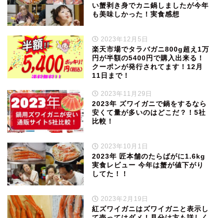
い蟹剥き身でカニ鍋しましたが今年
も美味しかった！実食感想
2023年12月5日
楽天市場でタラバガニ800g超え1万
円が半額の5400円で購入出来る！
クーポンが発行されてます！12月
11日まで！
2023年11月29日
2023年 ズワイガニで鍋をするなら
安くて量が多いのはどこだ？！5社
比較！
2023年10月1日
2023年 匠本舗のたらばがに1.6kg
実食レビュー 今年は蟹が値下がり
してた！！
2023年2月19日
紅ズワイガニはズワイガニと表示し
て売ってはダメ！見分け方も詳しく