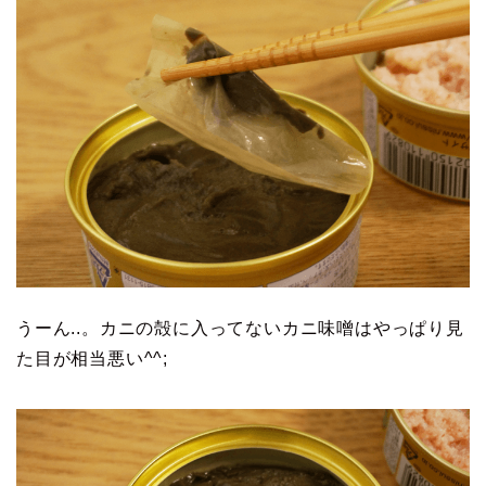
うーん..。カニの殻に入ってないカニ味噌はやっぱり見
た目が相当悪い^^;