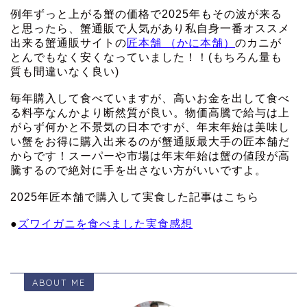
例年ずっと上がる蟹の価格で2025年もその波が来る
と思ったら、蟹通販で人気があり私自身一番オススメ
出来る蟹通販サイトの
匠本舗 （かに本舗）
のカニが
とんでもなく安くなっていました！！(もちろん量も
質も間違いなく良い)
毎年購入して食べていますが、高いお金を出して食べ
る料亭なんかより断然質が良い。物価高騰で給与は上
がらず何かと不景気の日本ですが、年末年始は美味し
い蟹をお得に購入出来るのが蟹通販最大手の匠本舗だ
からです！スーパーや市場は年末年始は蟹の値段が高
騰するので絶対に手を出さない方がいいですよ。
2025年匠本舗で購入して実食した記事はこちら
●
ズワイガニを食べました実食感想
ABOUT ME