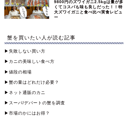
9800円のズワイガニ2.5kgは量が多
くてコスパも味も良しだった！！特
大ズワイガニと食べ比べ実食レビュ
ー
蟹を買いたい人が読む記事
▶︎失敗しない買い方
▶︎カニの美味しい食べ方
▶︎値段の相場
▶︎蟹の量はどれだけ必要？
▶︎ネット通販のカニ
▶︎スーパ/デパートの蟹を調査
▶︎市場のかにはお得？