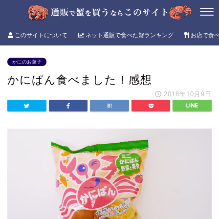
このサイトについて
ネット通販で食べた蟹ランキング
お店で食
かにのお菓子
かにぱん食べました！感想
2018年10月9日