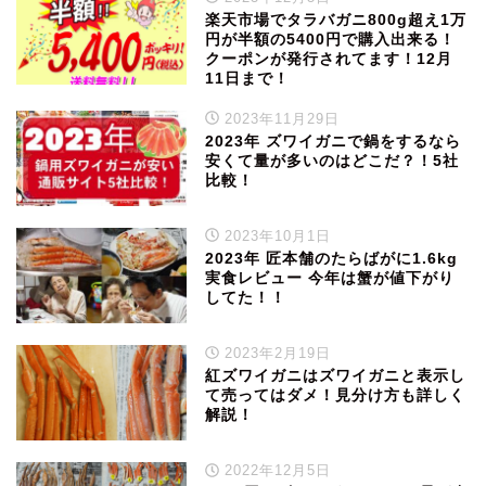
楽天市場でタラバガニ800g超え1万
円が半額の5400円で購入出来る！
クーポンが発行されてます！12月
11日まで！
2023年11月29日
2023年 ズワイガニで鍋をするなら
安くて量が多いのはどこだ？！5社
比較！
2023年10月1日
2023年 匠本舗のたらばがに1.6kg
実食レビュー 今年は蟹が値下がり
してた！！
2023年2月19日
紅ズワイガニはズワイガニと表示し
て売ってはダメ！見分け方も詳しく
解説！
2022年12月5日