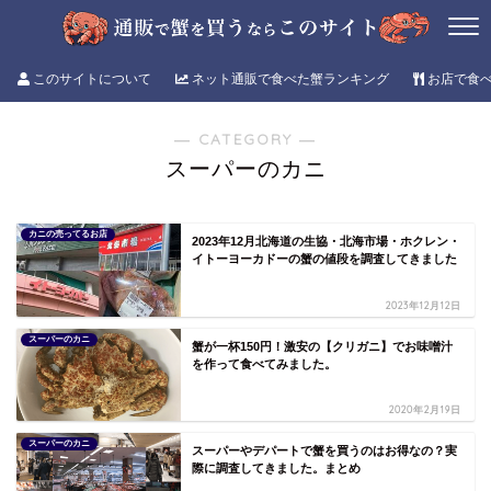
このサイトについて
ネット通販で食べた蟹ランキング
お店で食
― CATEGORY ―
スーパーのカニ
カニの売ってるお店
2023年12月北海道の生協・北海市場・ホクレン・
イトーヨーカドーの蟹の値段を調査してきました
2023年12月12日
スーパーのカニ
蟹が一杯150円！激安の【クリガニ】でお味噌汁
を作って食べてみました。
2020年2月19日
スーパーのカニ
スーパーやデパートで蟹を買うのはお得なの？実
際に調査してきました。まとめ