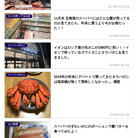
2019年10月22日
カニの売ってるお店
11月末 北海道のスーパーにはどんな蟹が売ってる
のか見てきたら、年末に買うより今がお得だっ
た！！
2018年11月28日
スーパーのカニ
イオンはロシア産の毛ガニが1980円と安い！！イ
オンで売っているズワイガニとタラバガニを見て
きました。
2018年11月18日
スーパーのカニ
2016年の年末にデパートで買ってきたタラバガニ
は塩加減が強くて美味しくなかった..。感想
2018年9月12日
かに料理
スーパーのずわいがにのポーションで蟹バターを
食べてみたよ！