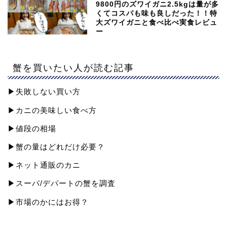
9800円のズワイガニ2.5kgは量が多
くてコスパも味も良しだった！！特
大ズワイガニと食べ比べ実食レビュ
ー
蟹を買いたい人が読む記事
▶︎失敗しない買い方
▶︎カニの美味しい食べ方
▶︎値段の相場
▶︎蟹の量はどれだけ必要？
▶︎ネット通販のカニ
▶︎スーパ/デパートの蟹を調査
▶︎市場のかにはお得？