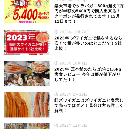
楽天市場でタラバガニ800g超え1万
円が半額の5400円で購入出来る！
クーポンが発行されてます！12月
11日まで！
2023年11月29日
2023年 ズワイガニで鍋をするなら
安くて量が多いのはどこだ？！5社
比較！
2023年10月1日
2023年 匠本舗のたらばがに1.6kg
実食レビュー 今年は蟹が値下がり
してた！！
2023年2月19日
紅ズワイガニはズワイガニと表示し
て売ってはダメ！見分け方も詳しく
解説！
2022年12月5日