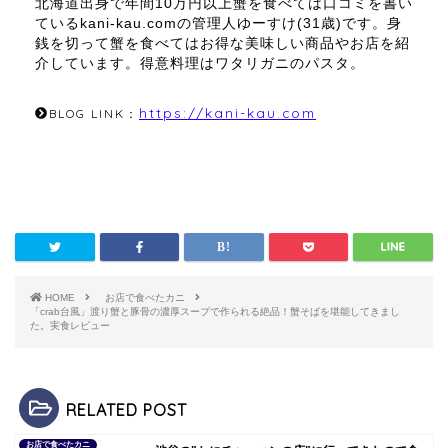
北海道出身で年間10万円以上蟹を食べては口コミを書い
ているkani-kau.comの管理人ゆーすけ(31歳)です。身
銭を切って蟹を食べてはお得な美味しい商品やお店を紹
介しています。得意料理はワタリガニのパスタ。
https://kani-kau.com
BLOG LINK：
HOME
お店で食べたカニ
「crab台風」渡り蟹と豚骨の濃厚スープで作られる絶品！蟹そばを堪能してきまし
た。実食レビュー
RELATED POST
お店で食べたカニ