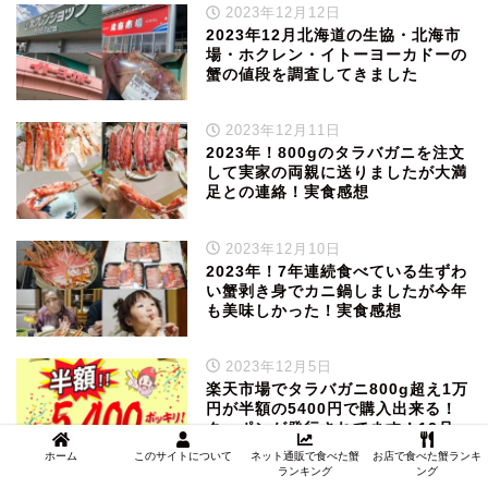
2023年12月12日
2023年12月北海道の生協・北海市
場・ホクレン・イトーヨーカドーの
蟹の値段を調査してきました
2023年12月11日
2023年！800gのタラバガニを注文
して実家の両親に送りましたが大満
足との連絡！実食感想
2023年12月10日
2023年！7年連続食べている生ずわ
い蟹剥き身でカニ鍋しましたが今年
も美味しかった！実食感想
2023年12月5日
楽天市場でタラバガニ800g超え1万
円が半額の5400円で購入出来る！
クーポンが発行されてます！12月
11日まで！
ホーム
このサイトについて
ネット通販で食べた蟹
お店で食べた蟹ランキ
ランキング
ング