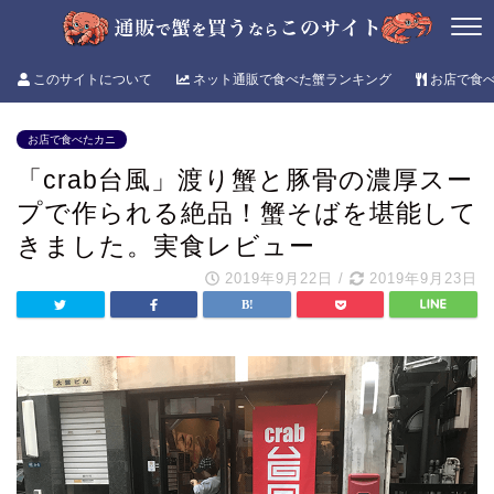
このサイトについて
ネット通販で食べた蟹ランキング
お店で食
お店で食べたカニ
「crab台風」渡り蟹と豚骨の濃厚スー
プで作られる絶品！蟹そばを堪能して
きました。実食レビュー
2019年9月22日
/
2019年9月23日