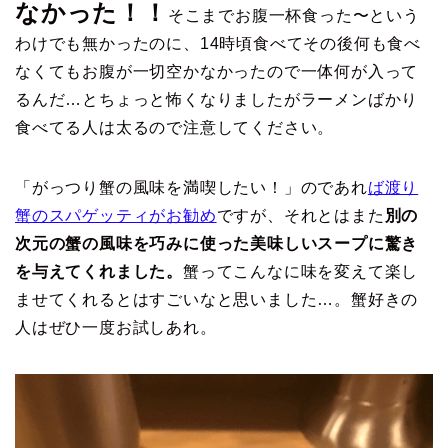
なかった！！
そこまでお腹一杯食った〜という
わけでも無かったのに、14時頃食べてその後何も食べ
なくてもお腹が一切空かなかったので一体何が入って
るんだ…とちょっと怖くなりましたがラーメンばかり
食べてる人は太るので注意してください。
「がっつり蟹の風味を満喫したい！」のであれ
ば渡り
蟹のスパゲッティがお勧め
ですが、それとはまた
別の
次元の蟹の風味を巧みに使った美味しいスープに驚き
を与えてくれました。
蟹ってこんなに味を変えて楽し
ませてくれるとはすごいなと思いました…。蟹好きの
人はぜひ一度お試しあれ。