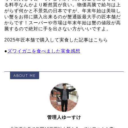
る料亭なんかより断然質が良い。物価高騰で給与は上
がらず何かと不景気の日本ですが、年末年始は美味し
い蟹をお得に購入出来るのが蟹通販最大手の匠本舗だ
からです！スーパーや市場は年末年始は蟹の値段が高
騰するので絶対に手を出さない方がいいですよ。
2025年匠本舗で購入して実食した記事はこちら
●
ズワイガニを食べました実食感想
ABOUT ME
管理人ゆーすけ