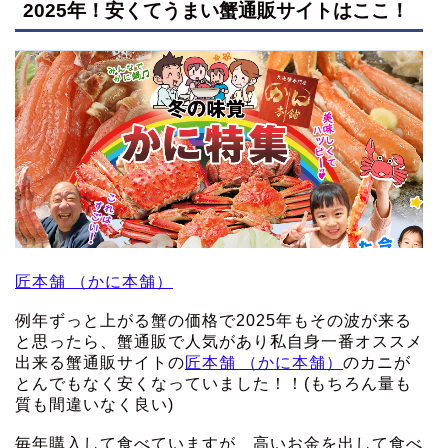
2025年！安くてうまい蟹通販サイトはここ！
匠本舗 （かに本舗）
例年ずっと上がる蟹の価格で2025年もその波が来る
と思ったら、蟹通販で人気があり私自身一番オススメ
出来る蟹通販サイトの
匠本舗 （かに本舗）
のカニが
とんでもなく安くなっていました！！(もちろん量も
質も間違いなく良い)
毎年購入して食べていますが、高いお金を出して食べ