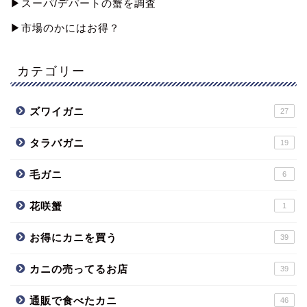
▶︎スーパ/デパートの蟹を調査
▶︎市場のかにはお得？
カテゴリー
ズワイガニ
27
タラバガニ
19
毛ガニ
6
花咲蟹
1
お得にカニを買う
39
カニの売ってるお店
39
通販で食べたカニ
46