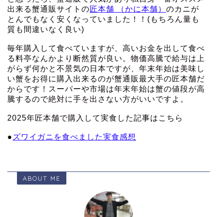
出来る蟹通販サイトの
匠本舗 （かに本舗）
のカニが
とんでもなく安くなっていました！！(もちろん量も
質も間違いなく良い)
毎年購入して食べていますが、高いお金を出して食べ
る料亭なんかより断然質が良い。物価高騰で給与は上
がらず何かと不景気の日本ですが、年末年始は美味し
い蟹をお得に購入出来るのが蟹通販最大手の匠本舗だ
からです！スーパーや市場は年末年始は蟹の値段が高
騰するので絶対に手を出さない方がいいですよ。
2025年匠本舗で購入して実食した記事はこちら
●
ズワイガニを食べました実食感想
ABOUT ME