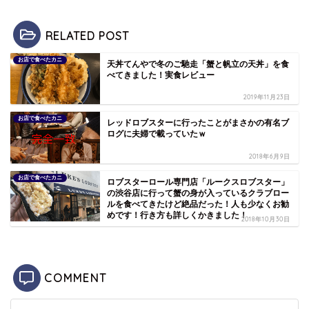
RELATED POST
お店で食べたカニ
天丼てんやで冬のご馳走「蟹と帆立の天丼」を食
べてきました！実食レビュー
2019年11月23日
お店で食べたカニ
レッドロブスターに行ったことがまさかの有名ブ
ログに夫婦で載っていたｗ
2018年6月9日
お店で食べたカニ
ロブスターロール専門店「ルークスロブスター」
の渋谷店に行って蟹の身が入っているクラブロー
ルを食べてきたけど絶品だった！人も少なくお勧
めです！行き方も詳しくかきました！
2018年10月30日
COMMENT