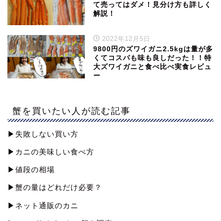
て売ってはダメ！見分け方も詳しく
解説！
2022年12月5日
9800円のズワイガニ2.5kgは量が多
くてコスパも味も良しだった！！特
大ズワイガニと食べ比べ実食レビュ
ー
蟹を買いたい人が読む記事
▶︎失敗しない買い方
▶︎カニの美味しい食べ方
▶︎値段の相場
▶︎蟹の量はどれだけ必要？
▶︎ネット通販のカニ