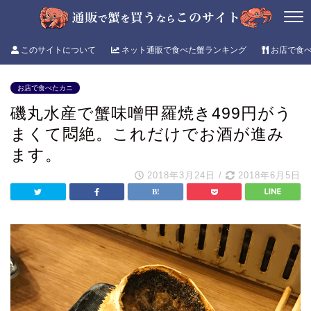
このサイトについて
ネット通販で食べた蟹ランキング
お店で食
お店で食べたカニ
磯丸水産で蟹味噌甲羅焼き499円がう
まくて悶絶。これだけでお酒が進み
ます。
2018年3月24日
/
2018年6月5日