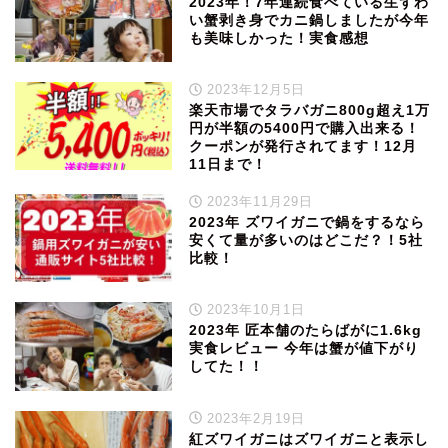
2023年！7年連続食べている生ずわ
い蟹剥き身でカニ鍋しましたが今年
も美味しかった！実食感想
2023年12月5日
楽天市場でタラバガニ800g超え1万
円が半額の5400円で購入出来る！
クーポンが発行されてます！12月
11日まで！
2023年11月29日
2023年 ズワイガニで鍋をするなら
安くて量が多いのはどこだ？！5社
比較！
2023年10月1日
2023年 匠本舗のたらばがに1.6kg
実食レビュー 今年は蟹が値下がり
してた！！
2023年2月19日
紅ズワイガニはズワイガニと表示し