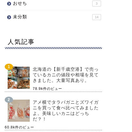
おせち
3
未分類
14
人気記事
北海道の【新千歳空港】で売っ
ているカニの値段や相場を見て
きました。大量写真あり。
78.9k件のビュー
アメ横でタラバガニとズワイガ
ニを買って食べ比べてみました
よ。美味しいカニはどっち
だ？！
60.8k件のビュー