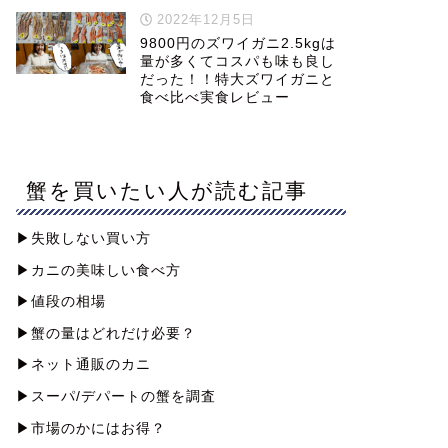
2022年12月5日
9800円のズワイガニ2.5kgは
量が多くてコスパも味も良し
だった！！特大ズワイガニと
食べ比べ実食レビュー
蟹を買いたい人が読む記事
▶︎失敗しない買い方
▶︎カニの美味しい食べ方
▶︎値段の相場
▶︎蟹の量はどれだけ必要？
▶︎ネット通販のカニ
▶︎スーパ/デパートの蟹を調査
▶︎市場のかにはお得？