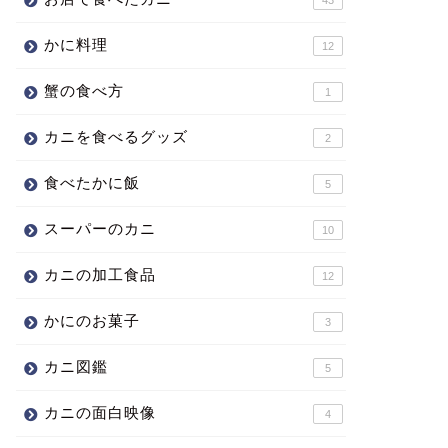
かに料理
12
蟹の食べ方
1
カニを食べるグッズ
2
食べたかに飯
5
スーパーのカニ
10
カニの加工食品
12
かにのお菓子
3
カニ図鑑
5
カニの面白映像
4