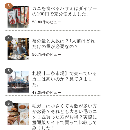
カニを食べるハサミはダイソー
の100円で充分使えました。
58.8k件のビュー
蟹の量と人数は？1人前はどれ
だけの量が必要なの？
50.7k件のビュー
札幌【二条市場】で売っている
カニは高いのか？見てきまし
た。
48.3k件のビュー
毛ガニは小さくても数が多い方
がお得？それとも大きい毛ガニ
を１匹買った方がお得？実際に
蟹通販サイトで買って比較して
みました！