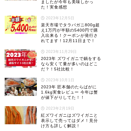
ましたが今年も美味しかっ
た！実食感想
2023年12月5日
楽天市場でタラバガニ800g超
え1万円が半額の5400円で購
入出来る！クーポンが発行さ
れてます！12月11日まで！
2023年11月29日
2023年 ズワイガニで鍋をする
なら安くて量が多いのはどこ
だ？！5社比較！
2023年10月1日
2023年 匠本舗のたらばがに
1.6kg実食レビュー 今年は蟹
が値下がりしてた！！
2023年2月19日
紅ズワイガニはズワイガニと
表示して売ってはダメ！見分
け方も詳しく解説！