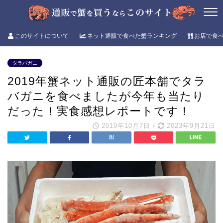
このサイトについて
ネット通販で食べた蟹ランキング
お店で食
タラバガニ
2019年蟹ネット通販の匠本舗でタラ
バガニを食べましたが今年も当たり
だった！実食感想レポートです！
2019年10月7日
/
2023年9月21日