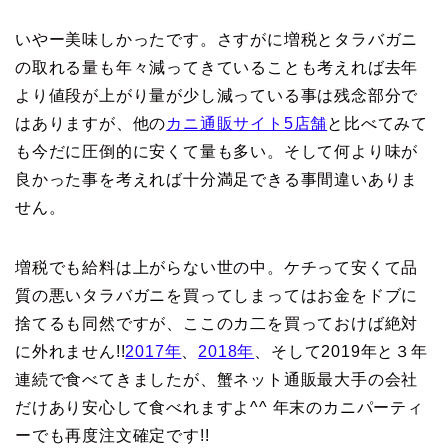
いやー美味しかったです。さすがに増税とタラバガニ
の取れる量も年々減ってきていることも考えれば去年
より値段が上がり量が少し減っている事は残念部分で
はありますが、他の
カニ通販サイト5店舗
と比べてみて
も今だに圧倒的に安くて量も多い。そして何より味が
良かった事を考えれば十分満足できる事間違いありま
せん。
増税でも給料は上がらない世の中。ケチって安くて品
質の悪いタラバガニを買ってしまってはお金をドブに
捨てるも同然ですが、ここのカ二を買っておけば絶対
に外れません!!
2017年
、
2018年
、そして2019年と３年
連続で食べてきましたが、蟹ネット通販最大手の会社
だけあり安心して食べれますよ^^ 年末のカニパーティ
ーでも再度注文確定です!!