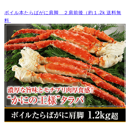
ボイル本たらばがに肩脚 ２肩前後（約１.2k 送料無
料