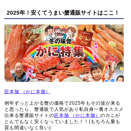
2025年！安くてうまい蟹通販サイトはここ！
匠本舗 （かに本舗）
例年ずっと上がる蟹の価格で2025年もその波が来る
と思ったら、蟹通販で人気があり私自身一番オススメ
出来る蟹通販サイトの
匠本舗 （かに本舗）
のカニが
とんでもなく安くなっていました！！(もちろん量も
質も間違いなく良い)