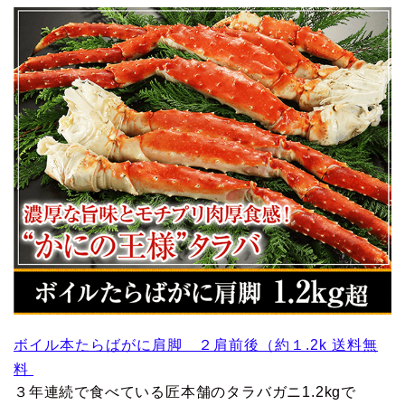
ボイル本たらばがに肩脚 ２肩前後（約１.2k 送料無
料
３年連続で食べている匠本舗のタラバガニ1.2kgで