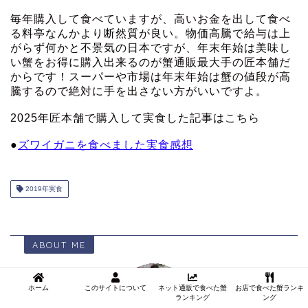
毎年購入して食べていますが、高いお金を出して食べ
る料亭なんかより断然質が良い。物価高騰で給与は上
がらず何かと不景気の日本ですが、年末年始は美味し
い蟹をお得に購入出来るのが蟹通販最大手の匠本舗だ
からです！スーパーや市場は年末年始は蟹の値段が高
騰するので絶対に手を出さない方がいいですよ。
2025年匠本舗で購入して実食した記事はこちら
●
ズワイガニを食べました実食感想
2019年実食
ABOUT ME
ホーム
このサイトについて
ネット通販で食べた蟹
お店で食べた蟹ランキ
ランキング
ング