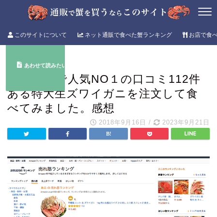
このサイトについて
ネット通販で食べた蟹ランキング
お店で食
ズワイガニ
アマゾンで人気NO１の口コミ112件
ある特大生ズワイガニを注文して食
べてみました。感想
2018年9月16日
/
2023年9月21日