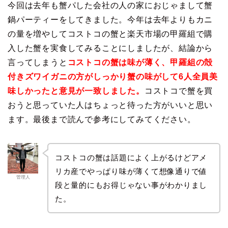
今回は去年も蟹パした会社の人の家におじゃまして蟹
鍋パーティーをしてきました。今年は去年よりもカニ
の量を増やしてコストコの蟹と楽天市場の甲羅組で購
入した蟹を実食してみることにしましたが、結論から
言ってしまうと
コストコの蟹は味が薄く、甲羅組の殻
付きズワイガニの方がしっかり蟹の味がして6人全員美
味しかったと意見が一致しました。
コストコで蟹を買
おうと思っていた人はちょっと待った方がいいと思い
ます。最後まで読んで参考にしてみてください。
コストコの蟹は話題によく上がるけどアメ
リカ産でやっぱり味が薄くて想像通りで値
管理人
段と量的にもお得じゃない事がわかりまし
た。