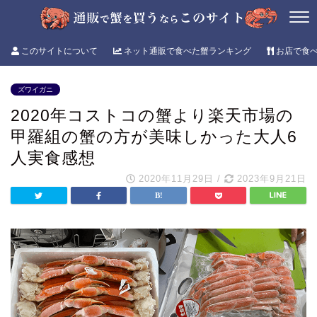
このサイトについて
ネット通販で食べた蟹ランキング
お店で食
ズワイガニ
2020年コストコの蟹より楽天市場の
甲羅組の蟹の方が美味しかった大人6
人実食感想
2020年11月29日
/
2023年9月21日