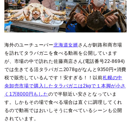
海外のユーチューバー
北海道女婿
さんが釧路和商市場
を訪れてタラバガニを食べる動画を公開しています
が、市場の中で訪れた佐藤商店さん(電話番号22-8694)
では生きてる活タラバガニ2078gがなんと9350円+消費
税で販売しているんです！安すぎる！！以前
札幌の中
央卸売市場で購入したタラバガニは2kgで１本脚が小さ
く1万8000円もした
ので半額近い安さとなっていま
す。しかもその場で食べる場合は直ぐに調理してくれ
るので動画ではおいしそうに食べているシーンも公開
されています。