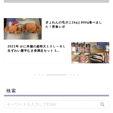
ぎょれんの毛ガニ1kgと800g食べまし
た！実食レポ
2021年 かに本舗の超特大１０Ｌ～８Ｌ
生ずわい蟹半むき身満足セット 3...
検索