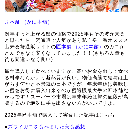
匠本舗 （かに本舗）
例年ずっと上がる蟹の価格で2025年もその波が来る
と思ったら、蟹通販で人気があり私自身一番オススメ
出来る蟹通販サイトの
匠本舗 （かに本舗）
のカニが
とんでもなく安くなっていました！！(もちろん量も
質も間違いなく良い)
毎年購入して食べていますが、高いお金を出して食べ
る料亭なんかより断然質が良い。物価高騰で給与は上
がらず何かと不景気の日本ですが、年末年始は美味し
い蟹をお得に購入出来るのが蟹通販最大手の匠本舗だ
からです！スーパーや市場は年末年始は蟹の値段が高
騰するので絶対に手を出さない方がいいですよ。
2025年匠本舗で購入して実食した記事はこちら
●
ズワイガニを食べました実食感想