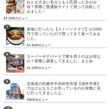
れとも大きい毛ガニを１匹買った方がお
得？実際に蟹通販サイトで買って比較して
みました！
44.3k件のビュー
築地に行ったら【ストーンクラブ】が1000
円で売っていたので買ってきて食べてみま
した。
44.3k件のビュー
スーパーやデパートで蟹を買うのはお得な
の？実際に調査してきました。まとめ
41.1k件のビュー
北海道の札幌市中央卸売市場【場外市場】
ではどんなカニが売っているのか実際に見
に行ってきましたよ。
39k件のビュー