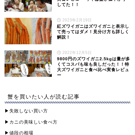
してた！！
2023年2月19日
紅ズワイガニはズワイガニと表示し
て売ってはダメ！見分け方も詳しく
解説！
2022年12月5日
9800円のズワイガニ2.5kgは量が多
くてコスパも味も良しだった！！特
大ズワイガニと食べ比べ実食レビュ
ー
蟹を買いたい人が読む記事
▶︎失敗しない買い方
▶︎カニの美味しい食べ方
▶︎値段の相場