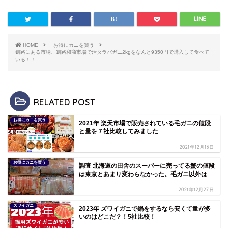
HOME
お得にカニを買う
釧路にある市場、釧路和商市場で活タラバガニ2kgをなんと9350円で購入して食べて
いる！！
RELATED POST
お得にカニを買う
2021年 楽天市場で販売されている毛ガニの値段
と量を７社比較してみました
2021年12月16日
お得にカニを買う
調査 北海道の田舎のスーパーに売ってる蟹の値段
は東京とあまり変わらなかった。毛ガニ以外は
2021年12月27日
ズワイガニ
2023年 ズワイガニで鍋をするなら安くて量が多
いのはどこだ？！5社比較！