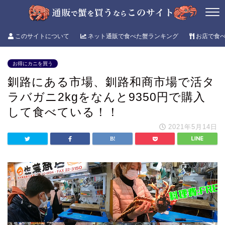
このサイトについて
ネット通販で食べた蟹ランキング
お店で食
お得にカニを買う
釧路にある市場、釧路和商市場で活タ
ラバガニ2kgをなんと9350円で購入
して食べている！！
2021年5月14日