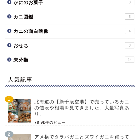
かにのお菓子
3
カニ図鑑
5
カニの面白映像
4
おせち
3
未分類
14
人気記事
北海道の【新千歳空港】で売っているカニ
の値段や相場を見てきました。大量写真あ
り。
78.9k件のビュー
アメ横でタラバガニとズワイガニを買って