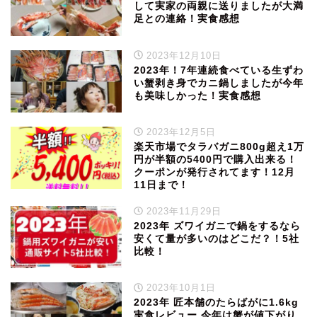
して実家の両親に送りましたが大満
足との連絡！実食感想
2023年12月10日
2023年！7年連続食べている生ずわ
い蟹剥き身でカニ鍋しましたが今年
も美味しかった！実食感想
2023年12月5日
楽天市場でタラバガニ800g超え1万
円が半額の5400円で購入出来る！
クーポンが発行されてます！12月
11日まで！
2023年11月29日
2023年 ズワイガニで鍋をするなら
安くて量が多いのはどこだ？！5社
比較！
2023年10月1日
2023年 匠本舗のたらばがに1.6kg
実食レビュー 今年は蟹が値下がり