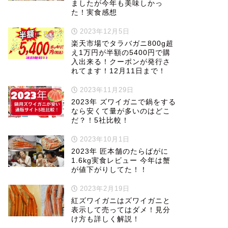
ましたが今年も美味しかっ
た！実食感想
2023年12月5日
楽天市場でタラバガニ800g超
え1万円が半額の5400円で購
入出来る！クーポンが発行さ
れてます！12月11日まで！
2023年11月29日
2023年 ズワイガニで鍋をする
なら安くて量が多いのはどこ
だ？！5社比較！
2023年10月1日
2023年 匠本舗のたらばがに
1.6kg実食レビュー 今年は蟹
が値下がりしてた！！
2023年2月19日
紅ズワイガニはズワイガニと
表示して売ってはダメ！見分
け方も詳しく解説！