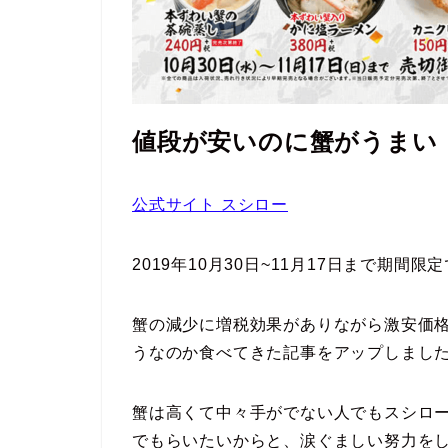
値段が安いのに蟹がうまい
公式サイト スシロー
2019年10月30日~11月17日まで期
蟹の減少に増税効果がありながら激安価
うなのか食べてきた記事をアップしまし
蟹は高くて中々手がでない人でもスシロ
でもらいたいからと、涙ぐましい努力を