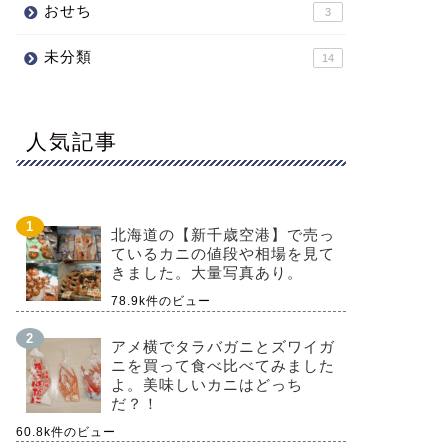
おせち
3
未分類
14
人気記事
北海道の【新千歳空港】で売っ
ているカニの値段や相場を見て
きました。大量写真あり。
78.9k件のビュー
アメ横でタラバガニとズワイガ
ニを買って食べ比べてみました
よ。美味しいカニはどっち
だ？！
60.8k件のビュー