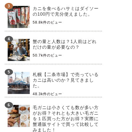
カニを食べるハサミはダイソー
の100円で充分使えました。
58.8k件のビュー
蟹の量と人数は？1人前はどれ
だけの量が必要なの？
50.7k件のビュー
札幌【二条市場】で売っている
カニは高いのか？見てきまし
た。
48.3k件のビュー
毛ガニは小さくても数が多い方
がお得？それとも大きい毛ガニ
を１匹買った方がお得？実際に
蟹通販サイトで買って比較して
みました！