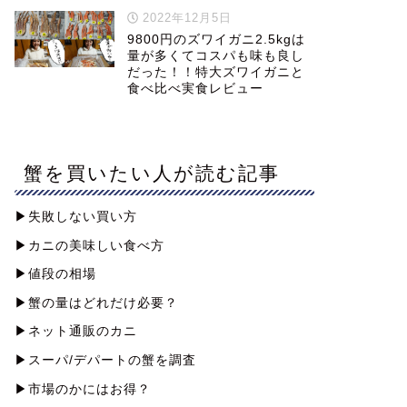
2022年12月5日
9800円のズワイガニ2.5kgは
量が多くてコスパも味も良し
だった！！特大ズワイガニと
食べ比べ実食レビュー
蟹を買いたい人が読む記事
▶︎失敗しない買い方
▶︎カニの美味しい食べ方
▶︎値段の相場
▶︎蟹の量はどれだけ必要？
▶︎ネット通販のカニ
▶︎スーパ/デパートの蟹を調査
▶︎市場のかにはお得？