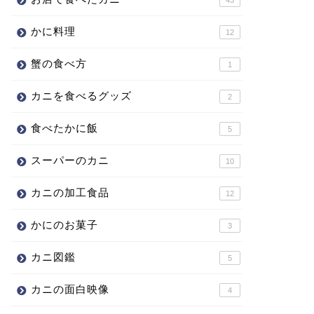
かに料理
12
蟹の食べ方
1
カニを食べるグッズ
2
食べたかに飯
5
スーパーのカニ
10
カニの加工食品
12
かにのお菓子
3
カニ図鑑
5
カニの面白映像
4