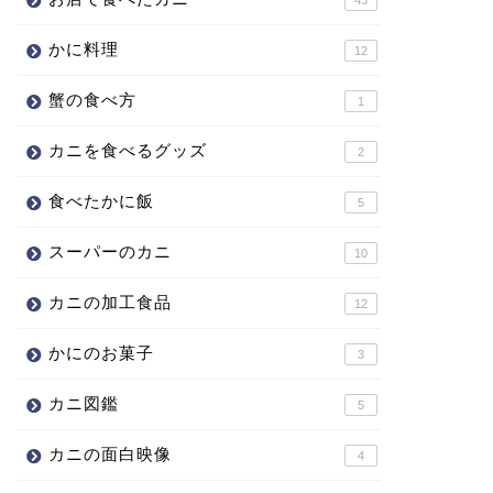
かに料理
12
蟹の食べ方
1
カニを食べるグッズ
2
食べたかに飯
5
スーパーのカニ
10
カニの加工食品
12
かにのお菓子
3
カニ図鑑
5
カニの面白映像
4