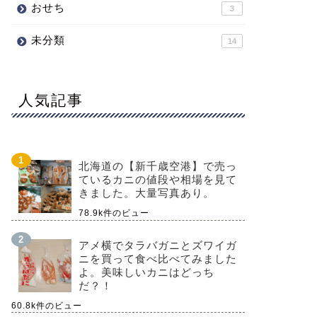
おせち
3
未分類
14
人気記事
北海道の【新千歳空港】で売っ
ているカニの値段や相場を見て
きました。大量写真あり。
78.9k件のビュー
アメ横でタラバガニとズワイガ
ニを買って食べ比べてみました
よ。美味しいカニはどっち
だ？！
60.8k件のビュー