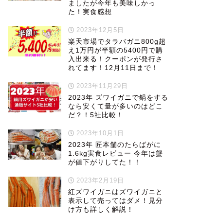
ましたが今年も美味しかっ
た！実食感想
2023年12月5日
楽天市場でタラバガニ800g超
え1万円が半額の5400円で購
入出来る！クーポンが発行さ
れてます！12月11日まで！
2023年11月29日
2023年 ズワイガニで鍋をする
なら安くて量が多いのはどこ
だ？！5社比較！
2023年10月1日
2023年 匠本舗のたらばがに
1.6kg実食レビュー 今年は蟹
が値下がりしてた！！
2023年2月19日
紅ズワイガニはズワイガニと
表示して売ってはダメ！見分
け方も詳しく解説！