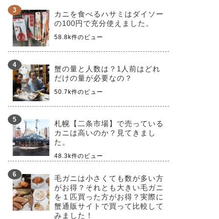
カニを食べるハサミはダイソー
の100円で充分使えました。
58.8k件のビュー
蟹の量と人数は？1人前はどれ
だけの量が必要なの？
50.7k件のビュー
札幌【二条市場】で売っている
カニは高いのか？見てきまし
た。
48.3k件のビュー
毛ガニは小さくても数が多い方
がお得？それとも大きい毛ガニ
を１匹買った方がお得？実際に
蟹通販サイトで買って比較して
みました！