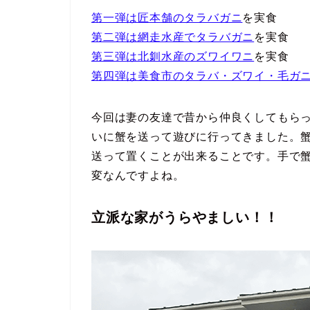
第一弾は匠本舗のタラバガニ
を実食
第二弾は網走水産でタラバガニ
を実食
第三弾は北釧水産のズワイワニ
を実食
第四弾は美食市のタラバ・ズワイ・毛ガ
今回は妻の友達で昔から仲良くしてもら
いに蟹を送って遊びに行ってきました。
送って置くことが出来ることです。手で
変なんですよね。
立派な家がうらやましい！！