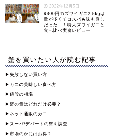
2022年12月5日
9800円のズワイガニ2.5kgは
量が多くてコスパも味も良し
だった！！特大ズワイガニと
食べ比べ実食レビュー
蟹を買いたい人が読む記事
▶︎失敗しない買い方
▶︎カニの美味しい食べ方
▶︎値段の相場
▶︎蟹の量はどれだけ必要？
▶︎ネット通販のカニ
▶︎スーパ/デパートの蟹を調査
▶︎市場のかにはお得？