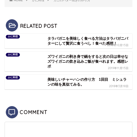
HOME
かに料理
カニのバター焼きの作り方
RELATED POST
かに料理
タラバガニを美味しく食べる方法はタラバガニバ
ターにして贅沢に食うべし！食べた感想！
2018年10月15日
かに料理
ズワイガニの剥き身で鍋をすると次の日は幸せな
ズワイガニの炊き込みご飯が食べれます。感想レ
ポ
2019年11月15日
かに料理
美味しいチャーハンの作り方 1回目 ミシュラ
ンの味を真似てみる。
2018年3月18日
COMMENT