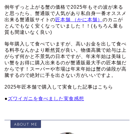
例年ずっと上がる蟹の価格で2025年もその波が来る
と思ったら、蟹通販で人気があり私自身一番オススメ
出来る蟹通販サイトの
匠本舗 （かに本舗）
のカニが
とんでもなく安くなっていました！！(もちろん量も
質も間違いなく良い)
毎年購入して食べていますが、高いお金を出して食べ
る料亭なんかより断然質が良い。物価高騰で給与は上
がらず何かと不景気の日本ですが、年末年始は美味し
い蟹をお得に購入出来るのが蟹通販最大手の匠本舗だ
からです！スーパーや市場は年末年始は蟹の値段が高
騰するので絶対に手を出さない方がいいですよ。
2025年匠本舗で購入して実食した記事はこちら
●
ズワイガニを食べました実食感想
ABOUT ME