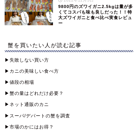
2022年12月5日
9800円のズワイガニ2.5kgは量が多
くてコスパも味も良しだった！！特
大ズワイガニと食べ比べ実食レビュ
ー
蟹を買いたい人が読む記事
▶︎失敗しない買い方
▶︎カニの美味しい食べ方
▶︎値段の相場
▶︎蟹の量はどれだけ必要？
▶︎ネット通販のカニ
▶︎スーパ/デパートの蟹を調査
▶︎市場のかにはお得？