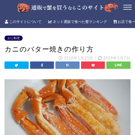
このサイトについて
ネット通販で食べた蟹ランキング
お店で食
かに料理
カニのバター焼きの作り方
2018年1月23日
/
2018年3月7日