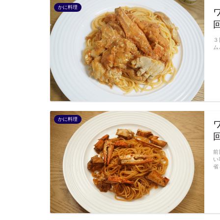
かに料理
３
ム
かに料理
前
い
省