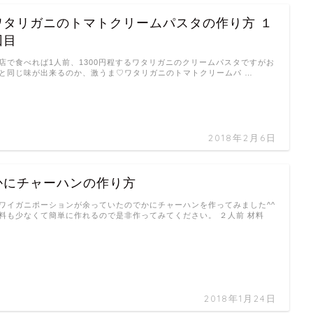
ワタリガニのトマトクリームパスタの作り方 １
回目
店で食べれば1人前、1300円程するワタリガニのクリームパスタですがお
と同じ味が出来るのか、激うま♡ワタリガニのトマトクリームパ …
2018年2月6日
かにチャーハンの作り方
ワイガニポーションが余っていたのでかにチャーハンを作ってみました^^
料も少なくて簡単に作れるので是非作ってみてください。 ２人前 材料
…
2018年1月24日