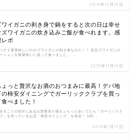
2019年12月15日
ズワイガニの剥き身で鍋をすると次の日は幸せ
なズワイガニの炊き込みご飯が食べれます。感
想レポ
つで２度美味しいのがズワイガニの剥き身なのだ！！ 先日ズワイガニの
ーションを新築祝いに送って食べました。 …
2019年11月15日
ちょっと贅沢なお酒のおつまみに最高！デパ地
下の柿安ダイニングでガーリッククラブを買っ
て食べました！
浜そごうのB2Fにあるお惣菜売り場をふらっと歩いてたら「ガーリックク
ブ」を売っているお店「柿安ダイニング」を発見！ 100 …
2019年1月17日