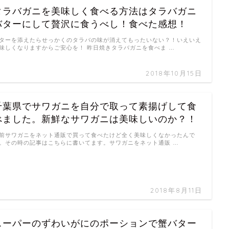
タラバガニを美味しく食べる方法はタラバガニ
バターにして贅沢に食うべし！食べた感想！
ターを添えたらせっかくのタラバの味が消えてもったいない？！いえいえ
味しくなりますからご安心を！ 昨日焼きタラバガニを食べま …
2018年10月15日
千葉県でサワガニを自分で取って素揚げして食
べました。新鮮なサワガニは美味しいのか？！
前サワガニをネット通販で買って食べたけど全く美味しくなかったんで
。その時の記事はこちらに書いてます。サワガニをネット通販 …
2018年8月11日
スーパーのずわいがにのポーションで蟹バター