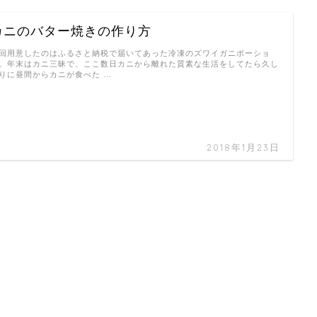
カニのバター焼きの作り方
回用意したのはふるさと納税で届いてあった冷凍のズワイガニポーショ
。年末はカニ三昧で、ここ数日カニから離れた質素な生活をしてたら久し
りに昼間からカニが食べた …
2018年1月23日