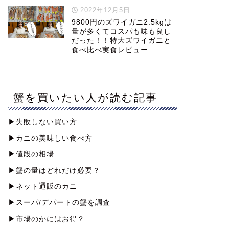
2022年12月5日
9800円のズワイガニ2.5kgは
量が多くてコスパも味も良し
だった！！特大ズワイガニと
食べ比べ実食レビュー
蟹を買いたい人が読む記事
▶︎失敗しない買い方
▶︎カニの美味しい食べ方
▶︎値段の相場
▶︎蟹の量はどれだけ必要？
▶︎ネット通販のカニ
▶︎スーパ/デパートの蟹を調査
▶︎市場のかにはお得？