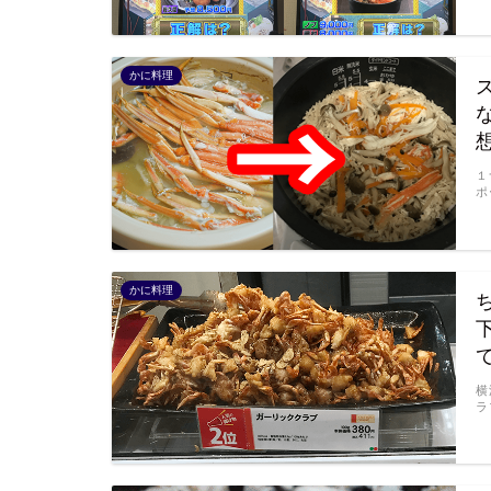
かに料理
１
ポ
かに料理
横
ラ