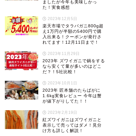
ましたが今年も美味しかっ
た！実食感想
2023年12月5日
楽天市場でタラバガニ800g超
え1万円が半額の5400円で購
入出来る！クーポンが発行さ
れてます！12月11日まで！
2023年11月29日
2023年 ズワイガニで鍋をする
なら安くて量が多いのはどこ
だ？！5社比較！
2023年10月1日
2023年 匠本舗のたらばがに
1.6kg実食レビュー 今年は蟹
が値下がりしてた！！
2023年2月19日
紅ズワイガニはズワイガニと
表示して売ってはダメ！見分
け方も詳しく解説！