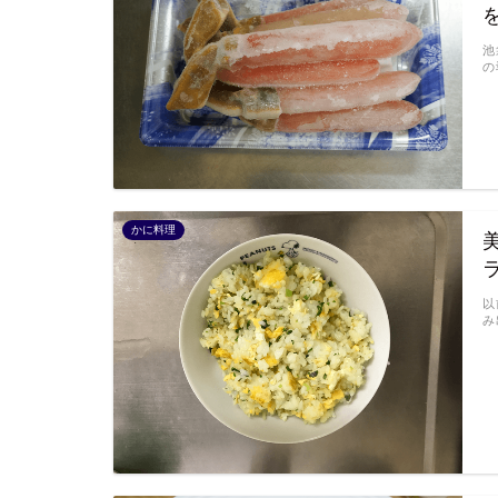
池
の
かに料理
以
み