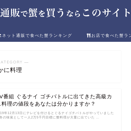
ネット通販で食べた蟹ランキング
お店で食べた蟹ラ
CATEGORY ―
かに料理
TV番組 ぐるナイ ゴチバトルに出てきた高級カ
ニ料理の値段をあなたは分かりますか？
019年12月13日にテレビを付けるとぐるナイゴチバトルがやっていました
冬の味覚として一人2万5千円目標に蟹料理が大量に出ていた …