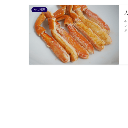
かに料理
今
ン
ぶ