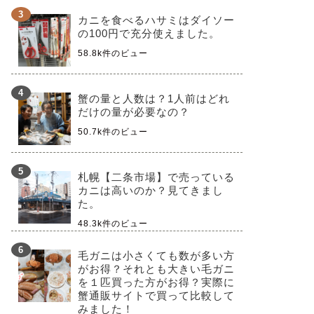
カニを食べるハサミはダイソー
の100円で充分使えました。
58.8k件のビュー
蟹の量と人数は？1人前はどれ
だけの量が必要なの？
50.7k件のビュー
札幌【二条市場】で売っている
カニは高いのか？見てきまし
た。
48.3k件のビュー
毛ガニは小さくても数が多い方
がお得？それとも大きい毛ガニ
を１匹買った方がお得？実際に
蟹通販サイトで買って比較して
みました！