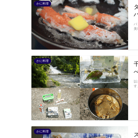
かに料理
バ
美
かに料理
以
す
かに料理