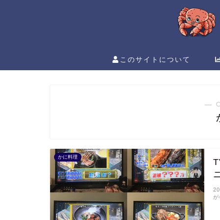
このサイトについて
― 
かに料理
2
が