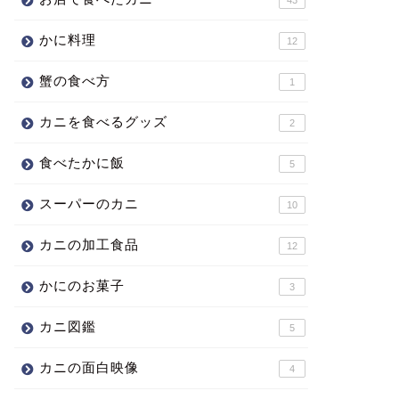
かに料理
12
蟹の食べ方
1
カニを食べるグッズ
2
食べたかに飯
5
スーパーのカニ
10
カニの加工食品
12
かにのお菓子
3
カニ図鑑
5
カニの面白映像
4