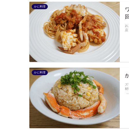
かに料理
お
店
かに料理
ズ
材