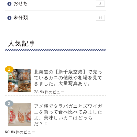
おせち
3
未分類
14
人気記事
北海道の【新千歳空港】で売っ
ているカニの値段や相場を見て
きました。大量写真あり。
78.9k件のビュー
アメ横でタラバガニとズワイガ
ニを買って食べ比べてみました
よ。美味しいカニはどっち
だ？！
60.8k件のビュー