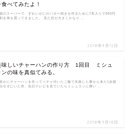
を食べてみたよ！
袋のスーパーで、ずわいがにのバター焼きを作るために7本入りで890円
剥き身を買ってきました。 見た目が大きくかなり …
2018年4月12日
美味しいチャーハンの作り方 1回目 ミシュ
ランの味を真似てみる。
前かにチャーハンを作ってベチャ付いたご飯で失敗した事から未だ1歩踏
出せずにいた所、先日テレビを見ていたらミシュランに輝い …
2018年3月18日