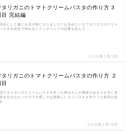
ワタリガニのトマトクリームパスタの作り方 3
回目 完結編
回めにして遂にお店の味になりました!! お店みたいなワタリガニのクリー
パスタを自宅で作れるとクックパッドの記事を読んで …
2018年3月9日
ワタリガニのトマトクリームパスタの作り方 ２
回目
回ワタリガニのクリームパスタを作った時はカニの風味があまりせずに良
味を出せなかったので今度こそは美味しいカニパスタを作ろうと前回の反
を …
2018年2月14日